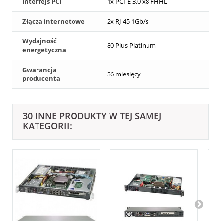
Interfejs PCI
1x PCI-E 3.0 x8 FHHL
Złącza internetowe
2x RJ-45 1Gb/s
Wydajność
80 Plus Platinum
energetyczna
Gwarancja
36 miesięcy
producenta
30 INNE PRODUKTY W TEJ SAMEJ
KATEGORII: