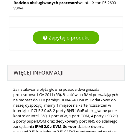
Rodzina obsługiwanych procesorów
: Intel Xeon E5-2600
v3/v4
Zapytaj o produkt
WIĘCEJ INFORMACJI
Zainstalowana płyta główna posiada dwa gniazda
procesorowe LGA 2011 (R3), 8 slotów na RAM pozwalających
na montaż do 1TB pamięci DDR4-2400MHz. Dodatkowo do
naszej dyspozycji mamy 1 miejsce na kartę rozszerzeń w
interfejsie PCI-E 3.0 x8, 2 porty RJ45 1GbE obsługiwane przez
kontroler Intel i350, 1 port VGA, 1 port COM, 4 porty USB 2.0,
2 porty SuperDOM oraz dedykowany port RJ45 do zdalnego
zarządzania
IPMI 2.0
z
KVM
.
Serwer
działa z dwoma
dyskami 2.5” lub jednym 3.5” SATA3 montowanymi na stałe