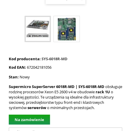
Kod producenta:
SYS-6018R-MD
Kod EAN:
672042181056
Stan:
Nowy
Supermicro SuperServer 6018R-MD | SYS-6018R-MD
obsługuje
rodzinę procesorów Xeon E5 2600 v4 w obudowie
rack 1U
o
wysokiej gęstości. Te urządzenia są idealne dla infrastruktury
sieciowej, przedsiębiorstw typu front-end i klastrowych
systemów
serwerów
o minimalnych przestojach.
Na zamówienie