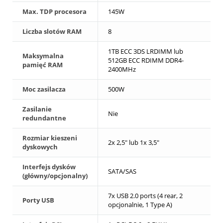
Max. TDP procesora
145W
Liczba slotów RAM
8
1TB ECC 3DS LRDIMM lub
Maksymalna
512GB ECC RDIMM DDR4-
pamięć RAM
2400MHz
Moc zasilacza
500W
Zasilanie
Nie
redundantne
Rozmiar kieszeni
2x 2,5" lub 1x 3,5"
dyskowych
Interfejs dysków
SATA/SAS
(główny/opcjonalny)
7x USB 2.0 ports (4 rear, 2
Porty USB
opcjonalnie, 1 Type A)