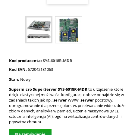
Kod producenta:
SYS-6018R-MDR
Kod EAN:
672042181063
Stan:
Nowy
Supermicro SuperServer SYS-6018R-MDR
to urządzenie które
dzięki elastycznej możliwości konfiguracji
dobrze odnajdzie się w
zadaniach takich jak np.:
serwer
WWW,
serwer
pocztowy,
oprogramowanie dla przedsiębiorstw, przetwarzanie wideo, duże
zbiory danych, analityka w pamięci, uczenie maszynowe (ML),
sztuczna inteligencja (AI), ogólna wirtualizacja centrów danych i
prywatna chmura.
Na zamówienie