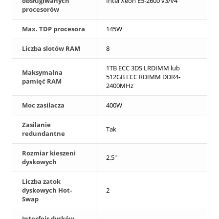
obsługiwanych
Intel Xeon E5-2600 v3/v4
procesorów
Max. TDP procesora
145W
Liczba slotów RAM
8
1TB ECC 3DS LRDIMM lub
Maksymalna
512GB ECC RDIMM DDR4-
pamięć RAM
2400MHz
Moc zasilacza
400W
Zasilanie
Tak
redundantne
Rozmiar kieszeni
2,5"
dyskowych
Liczba zatok
dyskowych Hot-
2
Swap
Interfejs dysków