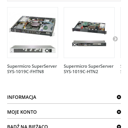
Supermicro SuperServer
Supermicro SuperServer
Sup
SYS-1019C-FHTN8
SYS-1019C-HTN2
SYS
INFORMACJA
MOJE KONTO
BĄDŹ NA BIEŻĄCO