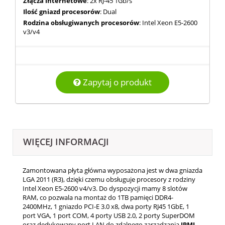
Złącza internetowe
: 2x RJ-45 1Gb/s
Ilość gniazd procesorów
: Dual
Rodzina obsługiwanych procesorów
: Intel Xeon E5-2600
v3/v4
Zapytaj o produkt
WIĘCEJ INFORMACJI
Zamontowana płyta główna wyposażona jest w dwa gniazda
LGA 2011 (R3), dzięki czemu obsługuje procesory z rodziny
Intel Xeon E5-2600 v4/v3. Do dyspozycji mamy 8 slotów
RAM, co pozwala na montaż do 1TB pamięci DDR4-
2400MHz, 1 gniazdo PCI-E 3.0 x8, dwa porty RJ45 1GbE, 1
port VGA, 1 port COM, 4 porty USB 2.0, 2 porty SuperDOM
oraz dedykowany port LAN do zdalnego zarządzania
IPMI