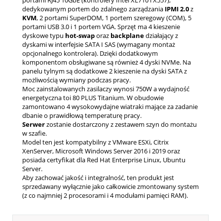
dedykowanym portem do zdalnego zarządzania
IPMI 2.0
z
KVM
, 2 portami SuperDOM, 1 portem szeregowy (COM), 5
portami USB 3.0 i 1 portem VGA. Sprzęt ma 4 kieszenie
dyskowe typu
hot-swap
oraz
backplane
działający z
dyskami w interfejsie SATA I SAS (wymagany montaż
opcjonalnego kontrolera). Dzięki dodatkowym
komponentom obsługiwane są również 4 dyski NVMe. Na
panelu tylnym są dodatkowe 2 kieszenie na dyski SATA z
możliwością wymiany podczas pracy.
Moc zainstalowanych zasilaczy wynosi 750W a wydajność
energetyczna toi 80 PLUS Titanium. W obudowie
zamontowano 4 wysokowydajne wiatraki mające za zadanie
dbanie o prawidłową temperaturę pracy.
Serwer
zostanie dostarczony z zestawem szyn do montażu
w szafie.
Model ten jest kompatybilny z VMware ESXi, Citrix
XenServer, Microsoft Windows Server 2016 i 2019 oraz
posiada certyfikat dla Red Hat Enterprise Linux, Ubuntu
Server.
Aby zachować jakość i integralność, ten produkt jest
sprzedawany wyłącznie jako całkowicie zmontowany system
(z co najmniej 2 procesorami i 4 modułami pamięci RAM).