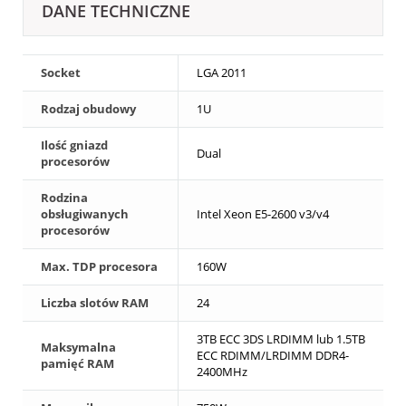
DANE TECHNICZNE
Socket
LGA 2011
Rodzaj obudowy
1U
Ilość gniazd
Dual
procesorów
Rodzina
obsługiwanych
Intel Xeon E5-2600 v3/v4
procesorów
Max. TDP procesora
160W
Liczba slotów RAM
24
3TB ECC 3DS LRDIMM lub 1.5TB
Maksymalna
ECC RDIMM/LRDIMM DDR4-
pamięć RAM
2400MHz