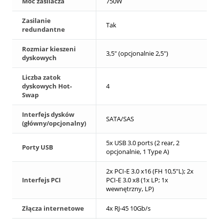
Moc zasilacza
750W
Zasilanie
Tak
redundantne
Rozmiar kieszeni
3,5" (opcjonalnie 2,5")
dyskowych
Liczba zatok
dyskowych Hot-
4
Swap
Interfejs dysków
SATA/SAS
(główny/opcjonalny)
5x USB 3.0 ports (2 rear, 2
Porty USB
opcjonalnie, 1 Type A)
2x PCI-E 3.0 x16 (FH 10,5"L); 2x
Interfejs PCI
PCI-E 3.0 x8 (1x LP; 1x
wewnętrzny, LP)
Złącza internetowe
4x RJ-45 10Gb/s