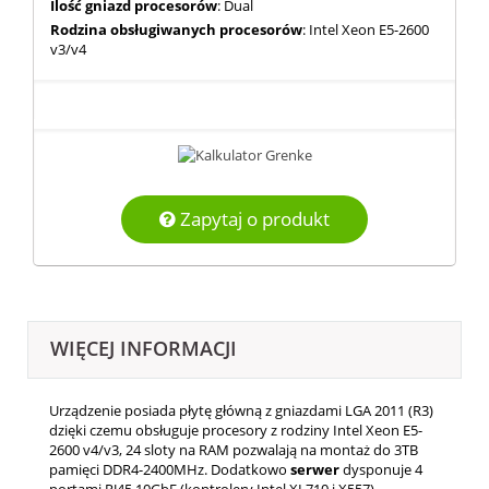
Ilość gniazd procesorów
: Dual
Rodzina obsługiwanych procesorów
: Intel Xeon E5-2600
v3/v4
Zapytaj o produkt
WIĘCEJ INFORMACJI
Urządzenie posiada płytę główną z gniazdami LGA 2011 (R3)
dzięki czemu obsługuje procesory z rodziny Intel Xeon E5-
2600 v4/v3, 24 sloty na RAM pozwalają na montaż do 3TB
pamięci DDR4-2400MHz. Dodatkowo
serwer
dysponuje
4
portami RJ45 10GbE (kontrolery Intel XL710 i X557),