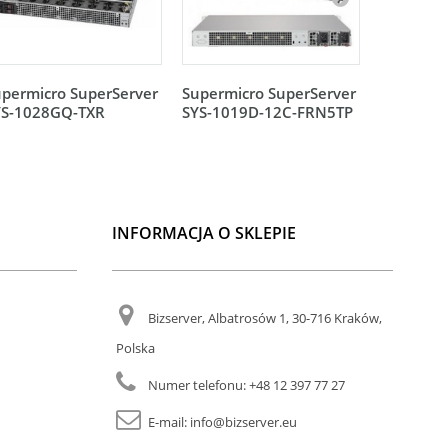
permicro SuperServer
Supermicro SuperServer
Supermic
YS-1028GQ-TXR
SYS-1019D-12C-FRN5TP
SYS-101
INFORMACJA O SKLEPIE
Bizserver, Albatrosów 1, 30-716 Kraków,
Polska
Numer telefonu:
+48 12 397 77 27
E-mail:
info@bizserver.eu