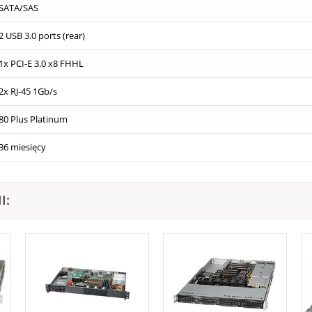
SATA/SAS
2 USB 3.0 ports (rear)
1x PCI-E 3.0 x8 FHHL
2x RJ-45 1Gb/s
80 Plus Platinum
36 miesięcy
I: