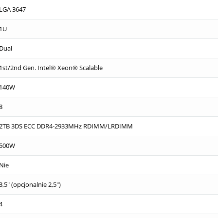
LGA 3647
1U
Dual
1st/2nd Gen. Intel® Xeon® Scalable
140W
8
2TB 3DS ECC DDR4-2933MHz RDIMM/LRDIMM
500W
Nie
3,5" (opcjonalnie 2,5")
4