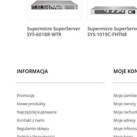
Supermicro SuperServer
Supermicro SuperServ
SYS-6018R-WTR
SYS-1019C-FHTN8
INFORMACJA
MOJE KO
Promocje
Moje zamówi
Nowe produkty
Moje zwroty
Najczęściej kupowane
Moje rachun
Kontakt z nami
Moje adresy
Regulamin sklepu
Moje informa
Polityka Prywatności
Moje bony