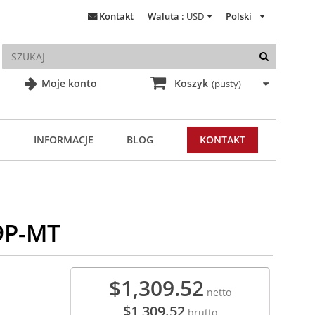
Kontakt
Waluta :
USD
Polski
Moje konto
Koszyk
(pusty)
INFORMACJE
BLOG
KONTAKT
9P-MT
$1,309.52
netto
$1,309.52
brutto