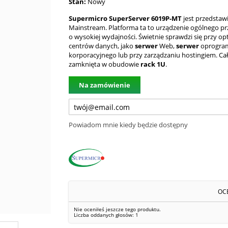
Stan:
Nowy
Supermicro SuperServer 6019P-MT
jest przedstawi
Mainstream. Platforma ta to urządzenie ogólnego pr
o wysokiej wydajności. Świetnie sprawdzi się przy opt
centrów danych, jako
serwer
Web,
serwer
oprogra
korporacyjnego lub przy zarządzaniu hostingiem. Cał
zamknięta w obudowie
rack 1U
.
Na zamówienie
Powiadom mnie kiedy będzie dostępny
OC
Nie oceniłeś jeszcze tego produktu.
Liczba oddanych głosów:
1