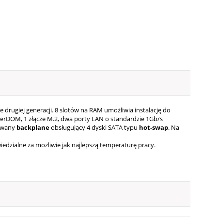
drugiej generacji. 8 slotów na RAM umożliwia instalację do
uperDOM, 1 złącze M.2, dwa porty LAN o standardzie 1Gb/s
owany
backplane
obsługujący 4 dyski SATA typu
hot-swap
. Na
zialne za możliwie jak najlepszą temperaturę pracy.