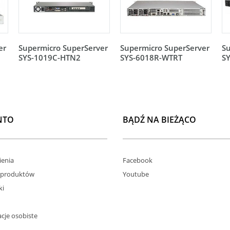
er
Supermicro SuperServer
Supermicro SuperServer
Su
SYS-1019C-HTN2
SYS-6018R-WTRT
S
NTO
BĄDŹ NA BIEŻĄCO
enia
Facebook
 produktów
Youtube
ki
cje osobiste