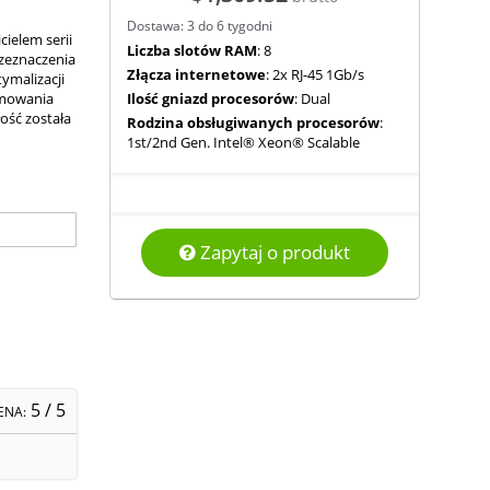
Dostawa: 3 do 6 tygodni
cielem serii
Liczba slotów RAM
: 8
zeznaczenia
Złącza internetowe
: 2x RJ-45 1Gb/s
ymalizacji
mowania
Ilość gniazd procesorów
: Dual
ość została
Rodzina obsługiwanych procesorów
:
1st/2nd Gen. Intel® Xeon® Scalable
Zapytaj o produkt
5
/ 5
ENA: