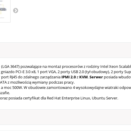
LGA 3647) pozwalające na montaż procesorów z rodziny Intel Xeon Scalable 
gniazdo PCI-E 3.0 x8, 1 port VGA, 2 porty USB 2.0 (tył obudowy), 2 porty S
 port RJ45 do zdalnego zarządzania
IPMI 2.0
z
KVM
.
Serwer
posiada wbud
 SATA z możliwością wymiany podczas pracy.
l, a moc 500W. W obudowie zamontowano 4 wysokowydajne wiatraki odpowied
zafie.
oraz posiada certyfikat dla Red Hat Enterprise Linux, Ubuntu Server.