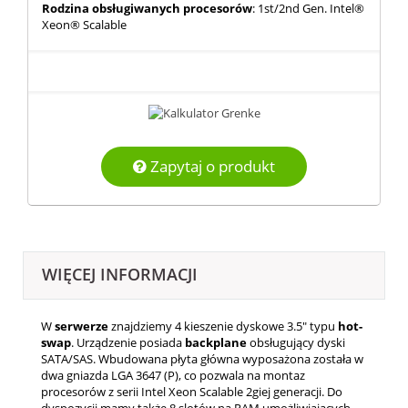
Rodzina obsługiwanych procesorów
: 1st/2nd Gen. Intel®
Xeon® Scalable
Zapytaj o produkt
WIĘCEJ INFORMACJI
W
serwerze
znajdziemy 4 kieszenie dyskowe 3.5" typu
hot-
swap
. Urządzenie posiada
backplane
obsługujący dyski
SATA/SAS. Wbudowana płyta główna wyposażona została w
dwa gniazda LGA 3647 (P), co pozwala na montaz
procesorów z serii Intel Xeon Scalable 2giej generacji. Do
dyspozycji mamy także 8 slotów na RAM umożliwiających