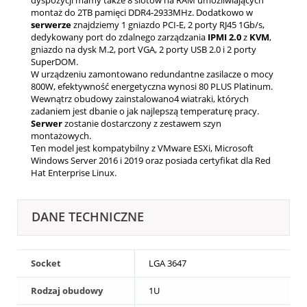
montaż do 2TB pamięci DDR4-2933MHz. Dodatkowo w
serwerze
znajdziemy 1 gniazdo PCI-E, 2 porty RJ45 1Gb/s,
dedykowany port do zdalnego zarządzania
IPMI 2.0
z
KVM
,
gniazdo na dysk M.2, port VGA, 2 porty USB 2.0 i 2 porty
SuperDOM.
W urządzeniu zamontowano redundantne zasilacze o mocy
800W, efektywność energetyczna wynosi 80 PLUS Platinum.
Wewnątrz obudowy zainstalowano4 wiatraki, których
zadaniem jest dbanie o jak najlepszą temperaturę pracy.
Serwer
zostanie dostarczony z zestawem szyn
montażowych.
Ten model jest kompatybilny z VMware ESXi, Microsoft
Windows Server 2016 i 2019 oraz posiada certyfikat dla Red
Hat Enterprise Linux.
DANE TECHNICZNE
Socket
LGA 3647
Rodzaj obudowy
1U