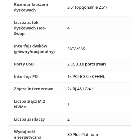
Rozmiar kieszeni
3,5" (opcjonalnie 2,5")
dyskowych
Liczba zatok
dyskowych Hot-
4
Swap
Interfejs dysków
SATA/SAS
(główny/opcjonalny)
Porty USB
2 USB 3.0 ports (rear)
Interfejs PCI
1x PCI-E 3.0 x8 FHHL
Złącza internetowe
2x RJ-45 1Gb/s
Liczba złącz M.2
1
NVMe
Liczba zasilaczy
2
Wydajność
80 Plus Platinum
energetyczna