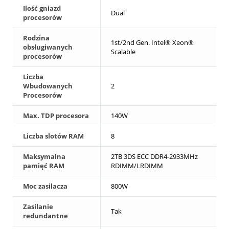
Ilość gniazd
Dual
procesorów
Rodzina
1st/2nd Gen. Intel® Xeon®
obsługiwanych
Scalable
procesorów
Liczba
Wbudowanych
2
Procesorów
Max. TDP procesora
140W
Liczba slotów RAM
8
Maksymalna
2TB 3DS ECC DDR4-2933MHz
pamięć RAM
RDIMM/LRDIMM
Moc zasilacza
800W
Zasilanie
Tak
redundantne