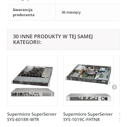
Gwarancja
36 miesięcy
producenta
30 INNE PRODUKTY W TEJ SAMEJ
KATEGORII:
Supermicro SuperServer
Supermicro SuperServer
Sup
SYS-6018R-WTR
SYS-1019C-FHTN8
SYS