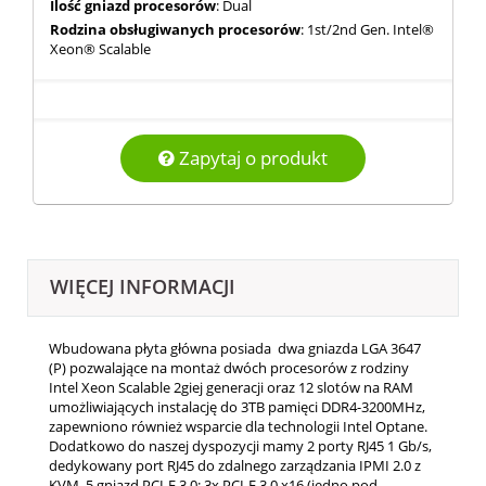
Ilość gniazd procesorów
: Dual
Rodzina obsługiwanych procesorów
: 1st/2nd Gen. Intel®
Xeon® Scalable
Zapytaj o produkt
WIĘCEJ INFORMACJI
Wbudowana płyta główna posiada dwa gniazda LGA 3647
(P) pozwalające na montaż dwóch procesorów z rodziny
Intel Xeon Scalable 2giej generacji oraz 12 slotów na RAM
umożliwiających instalację do 3TB pamięci DDR4-3200MHz,
zapewniono również wsparcie dla technologii Intel Optane.
Dodatkowo do naszej dyspozycji mamy 2 porty RJ45 1 Gb/s,
dedykowany port RJ45 do zdalnego zarządzania IPMI 2.0 z
KVM, 5 gniazd PCI-E 3.0: 3x PCI-E 3.0 x16 (jedno pod