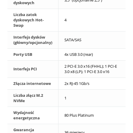
3,5" (opcjonalnie 2,5")
dyskowych
Liczba zatok
dyskowych Hot-
4
Swap
Interfejs dysków
SATA/SAS
(główny/opcjonalny)
Porty USB
4x USB 3.0 (rear)
2 PCI-E 3.0 x16 (FHHL); 1 PCI-E
Interfejs PCI
3.0 x8 (LP); 1 PCI-E 3.0 x16
Złącza internetowe
2x RJ-45 1Gb/s
Liczba złącz M.2
1
NVMe
Wydajność
80 Plus Platinum
energetyczna
Gwarancja
36 miesięcy