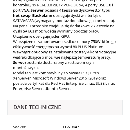
kontroler), 1x PCI-E 3.0 x8, 1x PCI-E 3.0 x4, 4 porty USB 3.0 i
port VGA.
Serwer
posiada 4 kieszenie dyskowe 3.5" typu
hot-swap
.
Backplane
obsługuje dyski w interfejsie
SATA3/SAS3 (wymagany montaż dodatkowego kontrolera).
Na panelu przednim znajdują się dodatkowe 2 kieszenie na
dyski SATA z możliwością wymiany podczas pracy.
Urządzenie obsługuje jeden GPU.
W urządzeniu zamontowano zasilacz o mocy 750W, którego
efektywność energetyczna wynosi 80 PLUS Platinum.
Wewnątrz obudowy zainstalowane zostały 4 kontrrotacyjne
wiatraki dbające o możliwie najlepszą temperaturę pracy.
Serwer
zostanie dostarczony z zestawem szyn
montażowych.
Model ten jest kompatybilny z VMware ESXi, Citrix
XenServer, Microsoft Windows Server 2016 i 2019 oraz
posiada certyfikat dla Red Hat Enterprise Linux, SUSE Linux
Enterprise Server, Ubuntu Server.
DANE TECHNICZNE
Socket
LGA 3647