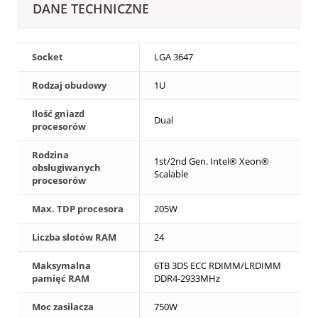
DANE TECHNICZNE
Socket
LGA 3647
Rodzaj obudowy
1U
Ilość gniazd
Dual
procesorów
Rodzina
1st/2nd Gen. Intel® Xeon®
obsługiwanych
Scalable
procesorów
Max. TDP procesora
205W
Liczba slotów RAM
24
Maksymalna
6TB 3DS ECC RDIMM/LRDIMM
pamięć RAM
DDR4-2933MHz
Moc zasilacza
750W