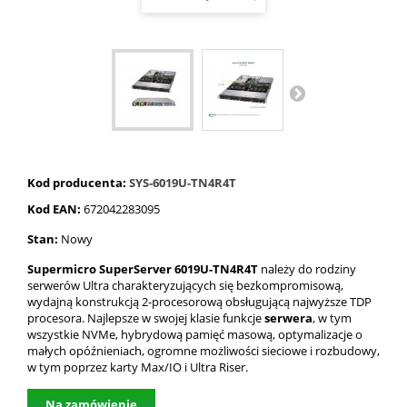
Kod producenta:
SYS-6019U-TN4R4T
Kod EAN:
672042283095
Stan:
Nowy
Supermicro SuperServer 6019U-TN4R4T
należy do rodziny
serwerów Ultra charakteryzujących się bezkompromisową,
wydajną konstrukcją 2-procesorową obsługującą najwyższe TDP
procesora. Najlepsze w swojej klasie funkcje
serwera
, w tym
wszystkie NVMe, hybrydową pamięć masową, optymalizacje o
małych opóźnieniach, ogromne możliwości sieciowe i rozbudowy,
w tym poprzez karty Max/IO i Ultra Riser.
Na zamówienie