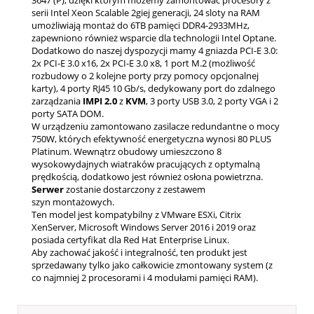
serii Intel Xeon Scalable 2giej generacji, 24 sloty na RAM
umożliwiają montaż do 6TB pamięci DDR4-2933MHz,
zapewniono również wsparcie dla technologii Intel Optane.
Dodatkowo do naszej dyspozycji mamy 4 gniazda PCI-E 3.0:
2x PCI-E 3.0 x16, 2x PCI-E 3.0 x8, 1 port M.2 (możliwość
rozbudowy o 2 kolejne porty przy pomocy opcjonalnej
karty), 4 porty RJ45 10 Gb/s, dedykowany port do zdalnego
zarządzania
IMPI 2.0
z
KVM
, 3 porty USB 3.0, 2 porty VGA i 2
porty SATA DOM.
W urządzeniu zamontowano zasilacze redundantne o mocy
750W, których efektywność energetyczna wynosi 80 PLUS
Platinum. Wewnątrz obudowy umieszczono 8
wysokowydajnych wiatraków pracujących z optymalną
prędkością, dodatkowo jest również osłona powietrzna.
Serwer
zostanie dostarczony z zestawem
szyn montażowych.
Ten model jest kompatybilny z VMware ESXi, Citrix
XenServer, Microsoft Windows Server 2016 i 2019 oraz
posiada certyfikat dla Red Hat Enterprise Linux.
Aby zachować jakość i integralność, ten produkt jest
sprzedawany tylko jako całkowicie zmontowany system (z
co najmniej 2 procesorami i 4 modułami pamięci RAM).