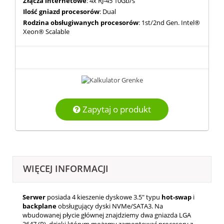
Złącza internetowe
: 4x RJ-45 10Gb/s
Ilość gniazd procesorów
: Dual
Rodzina obsługiwanych procesorów
: 1st/2nd Gen. Intel®
Xeon® Scalable
Zapytaj o produkt
WIĘCEJ INFORMACJI
Serwer
posiada 4 kieszenie dyskowe 3.5" typu
hot-swap
i
backplane
obsługujący dyski NVMe/SATA3. Na
wbudowanej płycie głównej znajdziemy dwa gniazda LGA
3647 (P), dzięki którym możemy zamontować procesory z