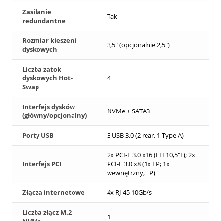
Zasilanie
Tak
redundantne
Rozmiar kieszeni
3,5" (opcjonalnie 2,5")
dyskowych
Liczba zatok
dyskowych Hot-
4
Swap
Interfejs dysków
NVMe + SATA3
(główny/opcjonalny)
Porty USB
3 USB 3.0 (2 rear, 1 Type A)
2x PCI-E 3.0 x16 (FH 10,5"L); 2x
Interfejs PCI
PCI-E 3.0 x8 (1x LP; 1x
wewnętrzny, LP)
Złącza internetowe
4x RJ-45 10Gb/s
Liczba złącz M.2
1
NVMe