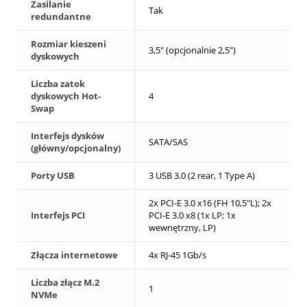
Zasilanie
Tak
redundantne
Rozmiar kieszeni
3,5" (opcjonalnie 2,5")
dyskowych
Liczba zatok
dyskowych Hot-
4
Swap
Interfejs dysków
SATA/SAS
(główny/opcjonalny)
Porty USB
3 USB 3.0 (2 rear, 1 Type A)
2x PCI-E 3.0 x16 (FH 10,5"L); 2x
Interfejs PCI
PCI-E 3.0 x8 (1x LP; 1x
wewnętrzny, LP)
Złącza internetowe
4x RJ-45 1Gb/s
Liczba złącz M.2
1
NVMe