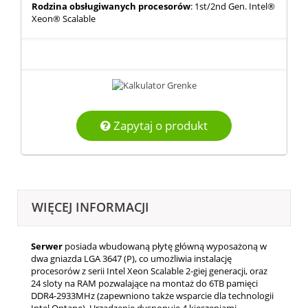
Rodzina obsługiwanych procesorów
: 1st/2nd Gen. Intel®
Xeon® Scalable
Zapytaj o produkt
WIĘCEJ INFORMACJI
Serwer
posiada wbudowaną płytę główną wyposażoną w
dwa gniazda LGA 3647 (P), co umożliwia instalację
procesorów z serii Intel Xeon Scalable 2-giej generacji, oraz
24 sloty na RAM pozwalające na montaż do 6TB pamięci
DDR4-2933MHz (zapewniono także wsparcie dla technologii
Intel Optane). Urządzenie dysponuje 4 kieszeniami