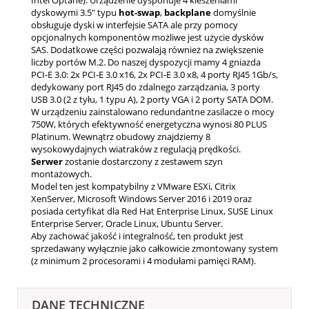
dyskowymi 3.5" typu
hot-swap
,
backplane
domyślnie
obsługuje dyski w interfejsie SATA ale przy pomocy
opcjonalnych komponentów możliwe jest użycie dysków
SAS. Dodatkowe części pozwalają również na zwiększenie
liczby portów M.2. Do naszej dyspozycji mamy 4 gniazda
PCI-E 3.0: 2x PCI-E 3.0 x16, 2x PCI-E 3.0 x8, 4 porty RJ45 1Gb/s,
dedykowany port RJ45 do zdalnego zarządzania, 3 porty
USB 3.0 (2 z tyłu, 1 typu A), 2 porty VGA i 2 porty SATA DOM.
W urządzeniu zainstalowano redundantne zasilacze o mocy
750W, których efektywność energetyczna wynosi 80 PLUS
Platinum. Wewnątrz obudowy znajdziemy 8
wysokowydajnych wiatraków z regulacją prędkości.
Serwer
zostanie dostarczony z zestawem szyn
montażowych.
Model ten jest kompatybilny z VMware ESXi, Citrix
XenServer, Microsoft Windows Server 2016 i 2019 oraz
posiada certyfikat dla Red Hat Enterprise Linux, SUSE Linux
Enterprise Server, Oracle Linux, Ubuntu Server.
Aby zachować jakość i integralność, ten produkt jest
sprzedawany wyłącznie jako całkowicie zmontowany system
(z minimum 2 procesorami i 4 modułami pamięci RAM).
DANE TECHNICZNE