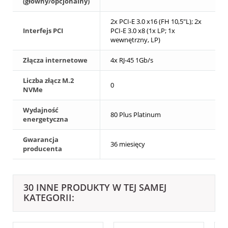
(główny/opcjonalny)
2x PCI-E 3.0 x16 (FH 10,5"L); 2x
Interfejs PCI
PCI-E 3.0 x8 (1x LP; 1x
wewnętrzny, LP)
Złącza internetowe
4x RJ-45 1Gb/s
Liczba złącz M.2
0
NVMe
Wydajność
80 Plus Platinum
energetyczna
Gwarancja
36 miesięcy
producenta
30 INNE PRODUKTY W TEJ SAMEJ
KATEGORII: