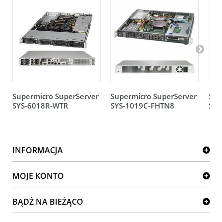
Supermicro SuperServer
Supermicro SuperServer
Sup
SYS-6018R-WTR
SYS-1019C-FHTN8
SYS
INFORMACJA
MOJE KONTO
BĄDŹ NA BIEŻĄCO