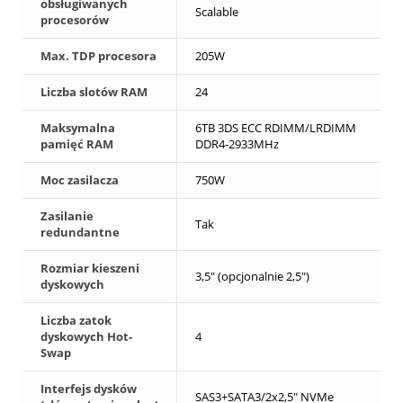
obsługiwanych
Scalable
procesorów
Max. TDP procesora
205W
Liczba slotów RAM
24
Maksymalna
6TB 3DS ECC RDIMM/LRDIMM
pamięć RAM
DDR4-2933MHz
Moc zasilacza
750W
Zasilanie
Tak
redundantne
Rozmiar kieszeni
3,5" (opcjonalnie 2,5")
dyskowych
Liczba zatok
dyskowych Hot-
4
Swap
Interfejs dysków
SAS3+SATA3/2x2,5" NVMe