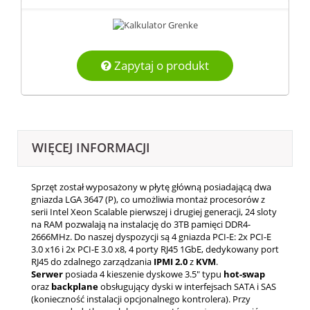
Zapytaj o produkt
WIĘCEJ INFORMACJI
Sprzęt został wyposażony w płytę główną posiadającą dwa
gniazda LGA 3647 (P), co umożliwia montaż procesorów z
serii Intel Xeon Scalable pierwszej i drugiej generacji, 24 sloty
na RAM pozwalają na instalację do 3TB pamięci DDR4-
2666MHz. Do naszej dyspozycji są 4 gniazda PCI-E: 2x PCI-E
3.0 x16 i 2x PCI-E 3.0 x8, 4 porty RJ45 1GbE, dedykowany port
RJ45 do zdalnego zarządzania
IPMI 2.0
z
KVM
.
Serwer
posiada 4 kieszenie dyskowe 3.5" typu
hot-swap
oraz
backplane
obsługujący dyski w interfejsach SATA i SAS
(konieczność instalacji opcjonalnego kontrolera). Przy