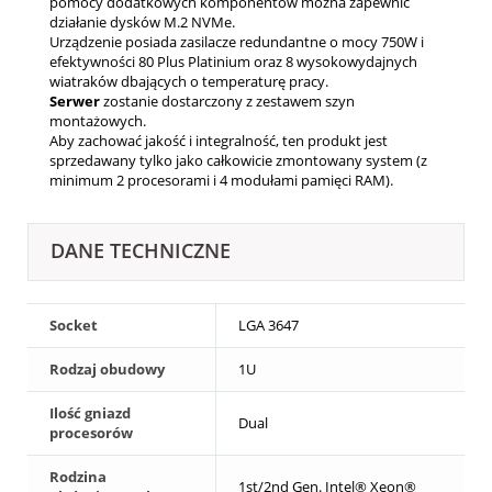
pomocy dodatkowych komponentów można zapewnić
działanie dysków M.2 NVMe.
Urządzenie posiada zasilacze redundantne o mocy 750W i
efektywności 80 Plus Platinium oraz 8 wysokowydajnych
wiatraków dbających o temperaturę pracy.
Serwer
zostanie dostarczony z zestawem szyn
montażowych.
Aby zachować jakość i integralność, ten produkt jest
sprzedawany tylko jako całkowicie zmontowany system (z
minimum 2 procesorami i 4 modułami pamięci RAM).
DANE TECHNICZNE
Socket
LGA 3647
Rodzaj obudowy
1U
Ilość gniazd
Dual
procesorów
Rodzina
1st/2nd Gen. Intel® Xeon®