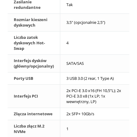
Zasilanie
Tak
redundantne
Rozmiar kieszeni
3,5" (opcjonalnie 2,5")
dyskowych
Liczba zatok
dyskowych Hot-
4
Swap
Interfejs dysków
SATA/SAS
(główny/opcjonalny)
Porty USB
3 USB 3.0 (2 rear, 1 Type A)
2x PCI-E 3.0 x16 (FH 10,5"L); 2x
Interfejs PCI
PCI-E 3.0 x8 (1x LP; 1x
wewnętrzny, LP)
Złącza internetowe
2x SFP+ 10Gb/s
Liczba złącz M.2
1
NVMe