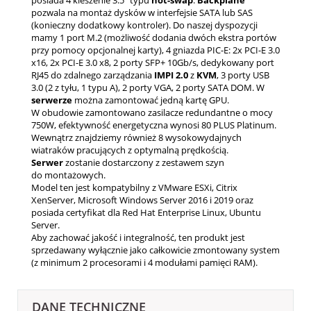
pozwala na montaż dysków w interfejsie SATA lub SAS
(konieczny dodatkowy kontroler). Do naszej dyspozycji
mamy 1 port M.2 (możliwość dodania dwóch ekstra portów
przy pomocy opcjonalnej karty), 4 gniazda PIC-E: 2x PCI-E 3.0
x16, 2x PCI-E 3.0 x8, 2 porty SFP+ 10Gb/s, dedykowany port
RJ45 do zdalnego zarządzania
IMPI 2.0
z
KVM
, 3 porty USB
3.0 (2 z tyłu, 1 typu A), 2 porty VGA, 2 porty SATA DOM. W
serwerze
można zamontować jedną kartę GPU.
W obudowie zamontowano zasilacze redundantne o mocy
750W, efektywność energetyczna wynosi 80 PLUS Platinum.
Wewnątrz znajdziemy również 8 wysokowydajnych
wiatraków pracujących z optymalną prędkością.
Serwer
zostanie dostarczony z zestawem szyn
do montażowych.
Model ten jest kompatybilny z VMware ESXi, Citrix
XenServer, Microsoft Windows Server 2016 i 2019 oraz
posiada certyfikat dla Red Hat Enterprise Linux, Ubuntu
Server.
Aby zachować jakość i integralność, ten produkt jest
sprzedawany wyłącznie jako całkowicie zmontowany system
(z minimum 2 procesorami i 4 modułami pamięci RAM).
DANE TECHNICZNE