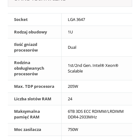
Socket
LGA 3647
Rodzaj obudowy
1U
Ilość gniazd
Dual
procesorów
Rodzina
1st/2nd Gen. Intel® Xeon®
obsługiwanych
Scalable
procesorów
Max. TDP procesora
205W
Liczba slotów RAM
24
Maksymalna
6TB 3DS ECC RDIMM/LRDIMM
pamięć RAM
DDR4-2933MHz
Moc zasilacza
750W