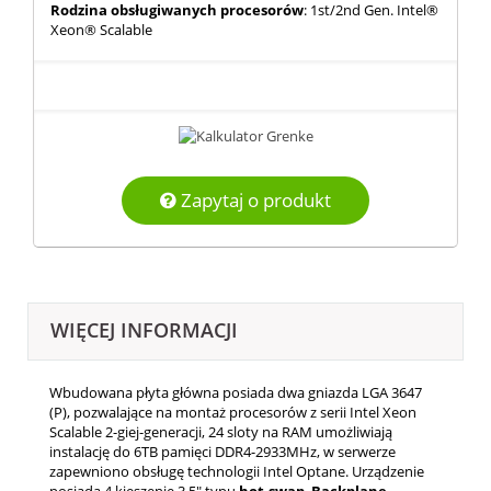
Rodzina obsługiwanych procesorów
: 1st/2nd Gen. Intel®
Xeon® Scalable
Zapytaj o produkt
WIĘCEJ INFORMACJI
Wbudowana płyta główna posiada dwa gniazda LGA 3647
(P), pozwalające na montaż procesorów z serii Intel Xeon
Scalable 2-giej-generacji, 24 sloty na RAM umożliwiają
instalację do 6TB pamięci DDR4-2933MHz, w serwerze
zapewniono obsługę technologii Intel Optane. Urządzenie
posiada 4 kieszenie 3.5" typu
hot-swap
.
Backplane