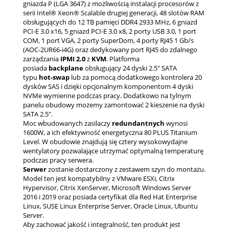
gniazda P (LGA 3647) z możliwością instalacji procesorów z
serii Intel® Xeon® Scalable drugiej generacji, 48 slotów RAM
obsługujących do 12 TB pamięci DDR4 2933 MHz, 6 gniazd
PCI-E 3.0 x16, 5 gniazd PCI-E 3.0 x8, 2 porty USB 3.0, 1 port
COM, 1 port VGA, 2 porty SuperDom, 4 porty RJ45 1 Gb/s
(AOC-2UR66-i4G) oraz dedykowany port RJ45 do zdalnego
zarządzania
IPMI 2.0
z
KVM
. Platforma
posiada
backplane
obsługujący 24 dyski 2.5" SATA
typu
hot-swap
lub za pomocą dodatkowego kontrolera 20
dysków SAS i dzięki opcjonalnym komponentom 4 dyski
NVMe wymienne podczas pracy. Dodatkowo na tylnym
panelu obudowy możemy zamontować 2 kieszenie na dyski
SATA 2.5".
Moc wbudowanych zasilaczy
redundantnych
wynosi
1600W, a ich efektywność energetyczna 80 PLUS Titanium
Level. W obudowie znajdują się cztery wysokowydajne
wentylatory pozwalające utrzymać optymalną temperaturę
podczas pracy serwera.
Serwer
zostanie dostarczony z zestawem szyn do montażu.
Model ten jest kompatybilny z VMware ESXi, Citrix
Hypervisor, Citrix XenServer, Microsoft Windows Server
2016 i 2019 oraz posiada certyfikat dla Red Hat Enterprise
Linux, SUSE Linux Enterprise Server, Oracle Linux, Ubuntu
Server.
Aby zachować jakość i integralność, ten produkt jest