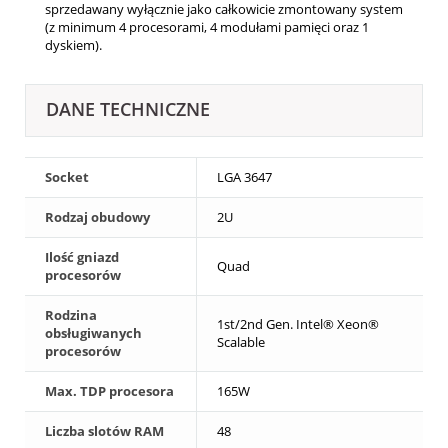
sprzedawany wyłącznie jako całkowicie zmontowany system
(z minimum 4 procesorami, 4 modułami pamięci oraz 1
dyskiem).
DANE TECHNICZNE
Socket
LGA 3647
Rodzaj obudowy
2U
Ilość gniazd
Quad
procesorów
Rodzina
1st/2nd Gen. Intel® Xeon®
obsługiwanych
Scalable
procesorów
Max. TDP procesora
165W
Liczba slotów RAM
48