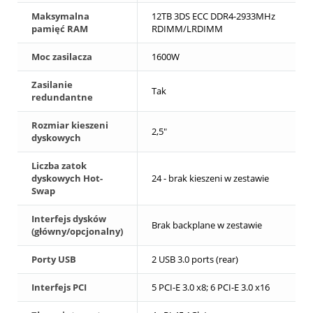
Maksymalna
12TB 3DS ECC DDR4-2933MHz
pamięć RAM
RDIMM/LRDIMM
Moc zasilacza
1600W
Zasilanie
Tak
redundantne
Rozmiar kieszeni
2,5"
dyskowych
Liczba zatok
dyskowych Hot-
24 - brak kieszeni w zestawie
Swap
Interfejs dysków
Brak backplane w zestawie
(główny/opcjonalny)
Porty USB
2 USB 3.0 ports (rear)
Interfejs PCI
5 PCI-E 3.0 x8; 6 PCI-E 3.0 x16