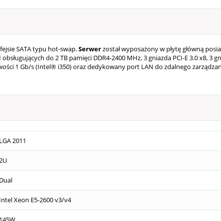
rfejsie SATA typu hot-swap.
Serwer
został wyposażony w płytę główną posiad
obsługujących do 2 TB pamięci DDR4-2400 MHz, 3 gniazda PCI-E 3.0 x8, 3 gniaz
wości 1 Gb/s (Intel® i350) oraz dedykowany port LAN do zdalnego zarządza
LGA 2011
2U
Dual
Intel Xeon E5-2600 v3/v4
145W