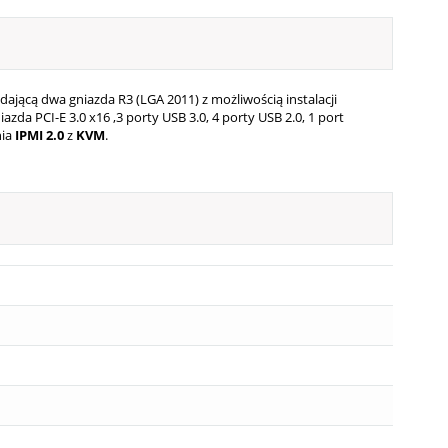
ającą dwa gniazda R3 (LGA 2011) z możliwością instalacji
da PCI-E 3.0 x16 ,3 porty USB 3.0, 4 porty USB 2.0, 1 port
nia
IPMI 2.0
z
KVM
.