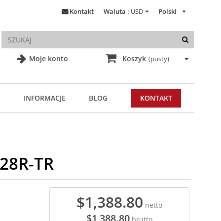
Kontakt
Waluta :
USD
Polski
Moje konto
Koszyk
(pusty)
INFORMACJE
BLOG
KONTAKT
028R-TR
$1,388.80
netto
$1,388.80
brutto