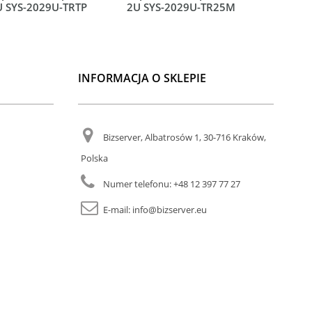
U SYS-2029U-TRTP
2U SYS-2029U-TR25M
2U SYS-2
INFORMACJA O SKLEPIE
Bizserver, Albatrosów 1, 30-716 Kraków,
Polska
Numer telefonu:
+48 12 397 77 27
E-mail:
info@bizserver.eu