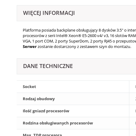
WIĘCEJ INFORMACJI
Platforma posiada backplane obsługujący 8 dysków 3.5" o inte
procesorów z serii Intel® Xeon® E5-2600 v4/ v3, 16 slotów RAM 
VGA, 1 port COM, 2 porty SuperDom, 2 porty RJ45 o przepusto
Serwer
zostanie dostarczony z zestawem szyn do montażu.
DANE TECHNICZNE
Socket
Rodzaj obudowy
Ilość gniazd procesorów
Rodzina obsługiwanych procesorów
Max. TDP procesora