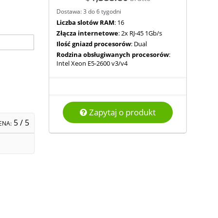
Dostawa: 3 do 6 tygodni
Liczba slotów RAM
: 16
Złącza internetowe
: 2x RJ-45 1Gb/s
Ilość gniazd procesorów
: Dual
Rodzina obsługiwanych procesorów
:
Intel Xeon E5-2600 v3/v4
Zapytaj o produkt
5
/ 5
ENA: