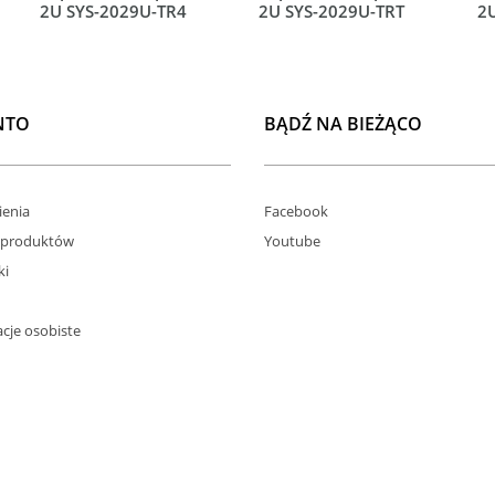
2U SYS-2029U-TR4
2U SYS-2029U-TRT
2
NTO
BĄDŹ NA BIEŻĄCO
enia
Facebook
 produktów
Youtube
ki
cje osobiste