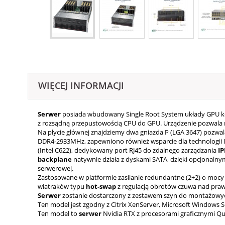
WIĘCEJ INFORMACJI
Serwer
posiada wbudowany Single Root System układy GPU k
z rozsądną przepustowością CPU do GPU. Urządzenie pozwala na
Na płycie głównej znajdziemy dwa gniazda P (LGA 3647) pozwal
DDR4-2933MHz, zapewniono również wsparcie dla technologii Int
(Intel C622), dedykowany port RJ45 do zdalnego zarządzania
IP
backplane
natywnie działa z dyskami SATA, dzięki opcjona
serwerowej.
Zastosowane w platformie zasilanie redundantne (2+2) o mocy
wiatraków typu
hot-swap
z regulacją obrotów czuwa nad praw
Serwer
zostanie dostarczony z zestawem szyn do montażowy
Ten model jest zgodny z Citrix XenServer, Microsoft Windows Se
Ten model to
serwer
Nvidia RTX z procesorami graficznymi Q