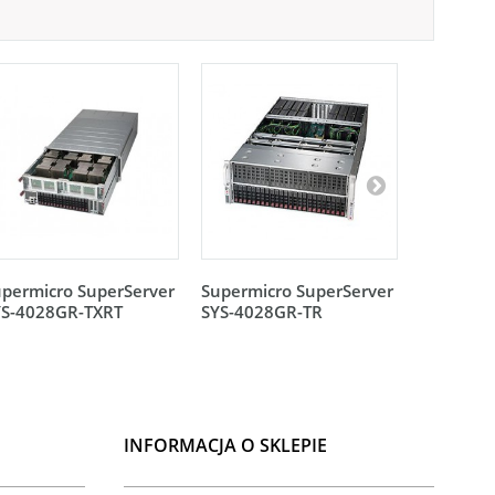
permicro SuperServer
Supermicro SuperServer
Supermic
YS-4028GR-TXRT
SYS-4028GR-TR
SYS-6048
INFORMACJA O SKLEPIE