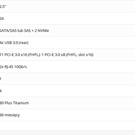
2,5"
24
SATA/SAS lub SAS + 2 NVMe
4x USB 3.0 (rear)
11 PCI-E 3.0 x16 (FHFL); 1 PCI-E 3.0 x8 (FHFL, slot x16)
2x RJ-45 10Gb/s
1
4
80 Plus Titanium
36 miesięcy