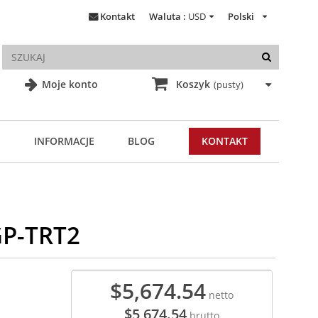
Kontakt
Waluta :
USD
Polski
Moje konto
Koszyk
(pusty)
INFORMACJE
BLOG
KONTAKT
GP-TRT2
$5,674.54
netto
$5,674.54
brutto