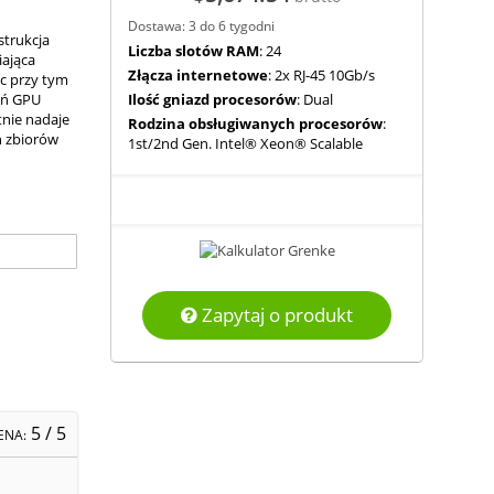
Dostawa: 3 do 6 tygodni
trukcja
Liczba slotów RAM
: 24
ająca
Złącza internetowe
: 2x RJ-45 10Gb/s
c przy tym
eń GPU
Ilość gniazd procesorów
: Dual
tnie nadaje
Rodzina obsługiwanych procesorów
:
h zbiorów
1st/2nd Gen. Intel® Xeon® Scalable
Zapytaj o produkt
5
/ 5
ENA: