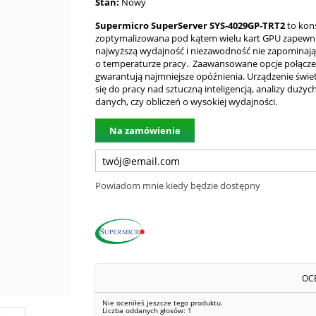
Stan:
Nowy
Supermicro SuperServer SYS-4029GP-TRT2
to kons
zoptymalizowana pod kątem wielu kart GPU zapewni
najwyższą wydajność i niezawodność nie zapominają
o temperaturze pracy. Zaawansowane opcje połącz
gwarantują najmniejsze opóźnienia. Urządzenie świe
się do pracy nad sztuczną inteligencją, analizy dużyc
danych, czy obliczeń o wysokiej wydajności.
Na zamówienie
Powiadom mnie kiedy będzie dostępny
OC
Nie oceniłeś jeszcze tego produktu.
Liczba oddanych głosów:
1