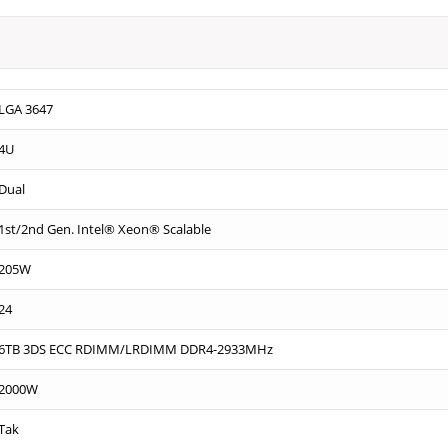
LGA 3647
4U
Dual
1st/2nd Gen. Intel® Xeon® Scalable
205W
24
6TB 3DS ECC RDIMM/LRDIMM DDR4-2933MHz
2000W
Tak