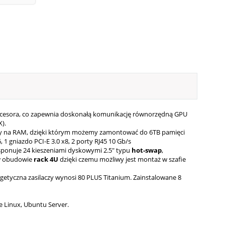
cesora, co zapewnia doskonałą komunikację równorzędną GPU
).
 sloty na RAM, dzięki którym możemy zamontować do 6TB pamięci
 gniazdo PCI-E 3.0 x8, 2 porty RJ45 10 Gb/s
sponuje 24 kieszeniami dyskowymi 2.5" typu
hot-swap
,
w obudowie
rack 4U
dzięki czemu możliwy jest montaż w szafie
etyczna zasilaczy wynosi 80 PLUS Titanium. Zainstalowane 8
le Linux, Ubuntu Server.