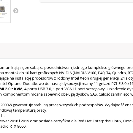
omunikują się ze sobą za pośrednictwem jednego kompleksu głównego pro
 montaż do 10 kart graficznych NVIDIA (NVIDIA V100, P40, T4, Quadro, RTX
ające na instalację procesorów z rodziny Intel Xeon drugiej generacji, 24
el Optane. Dodatkowo do naszej dyspozycji mamy 11 gniazd PCI-E 3.0 x16, 1
MI 2.0
z
KVM
, 4 porty USB 3.0, 1 port VGA i 1 port szeregowy.
Urządzenie dy
lnym komponentom można zapewnić obsługę dysków SAS.
Całość zamknięto 
 2000W gwarantuje stabilną pracę wszystkich podzespołów. Wydajność energ
idłową temperaturą pracy.
ch.
rver 2016 i 2019 oraz posiada certyfikat dla Red Hat Enterprise Linux, Orac
uadro RTX 8000.