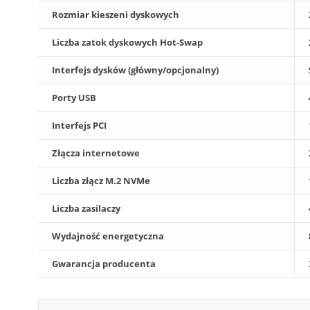
Rozmiar kieszeni dyskowych
Liczba zatok dyskowych Hot-Swap
Interfejs dysków (główny/opcjonalny)
Porty USB
Interfejs PCI
Złącza internetowe
Liczba złącz M.2 NVMe
Liczba zasilaczy
Wydajność energetyczna
Gwarancja producenta