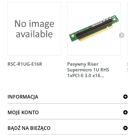
RSC-R1UG-E16R
Pasywny Riser
Pas
Supermicro 1U RHS
Sup
1xPCI-E 3.0 x16...
1xP
INFORMACJA
MOJE KONTO
BĄDŹ NA BIEŻĄCO