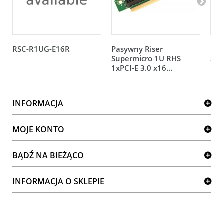
RSC-R1UG-E16R
Pasywny Riser
Pas
Supermicro 1U RHS
Sup
1xPCI-E 3.0 x16...
1xP
INFORMACJA
MOJE KONTO
BĄDŹ NA BIEŻĄCO
INFORMACJA O SKLEPIE