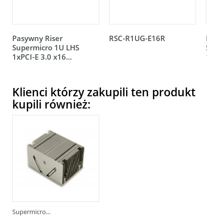
Pasywny Riser
RSC-R1UG-E16R
Pas
Supermicro 1U LHS
Sup
1xPCI-E 3.0 x16...
1xP
Klienci którzy zakupili ten produkt
kupili również:
Supermicro...