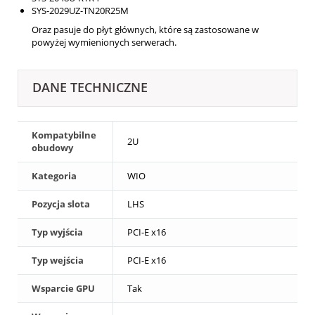
SYS-2029UZ-TN20R25M
Oraz pasuje do płyt głównych, które są zastosowane w
powyżej wymienionych serwerach.
DANE TECHNICZNE
Kompatybilne
2U
obudowy
Kategoria
WIO
Pozycja slota
LHS
Typ wyjścia
PCI-E x16
Typ wejścia
PCI-E x16
Wsparcie GPU
Tak