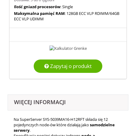
Ilość gniazd procesorów
: Single
Maksymalna pamięć RAM
: 128GB ECC VLP RDIMM/64GB
ECC VLP UDIMM
Zapytaj o produkt
WIĘCEJ INFORMACJI
Na SuperServer SYS-5039MA16-H12RFT składa się 12
pojedynczych node-ów które działają jako
samodzielne
serwery
.
Specyfikacja poniżej dotyczy jednego
node-a
.