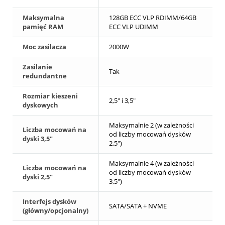
Maksymalna
128GB ECC VLP RDIMM/64GB
pamięć RAM
ECC VLP UDIMM
Moc zasilacza
2000W
Zasilanie
Tak
redundantne
Rozmiar kieszeni
2,5" i 3,5"
dyskowych
Maksymalnie 2 (w zależności
Liczba mocowań na
od liczby mocowań dysków
dyski 3,5"
2,5")
Maksymalnie 4 (w zależności
Liczba mocowań na
od liczby mocowań dysków
dyski 2,5"
3,5")
Interfejs dysków
SATA/SATA + NVME
(główny/opcjonalny)