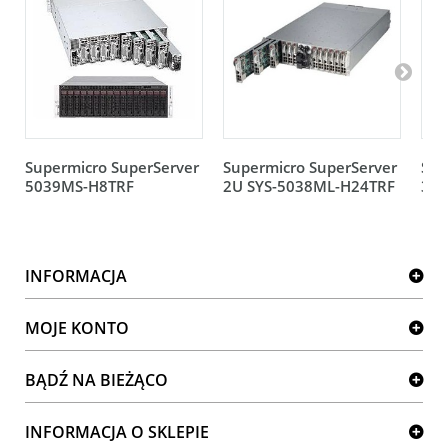
Supermicro SuperServer
Supermicro SuperServer
Sup
5039MS-H8TRF
2U SYS-5038ML-H24TRF
3U 
INFORMACJA
MOJE KONTO
BĄDŹ NA BIEŻĄCO
INFORMACJA O SKLEPIE