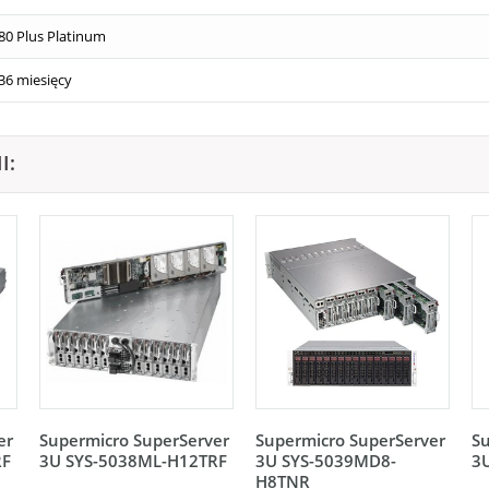
80 Plus Platinum
36 miesięcy
I:
er
Supermicro SuperServer
Supermicro SuperServer
Su
RF
3U SYS-5038ML-H12TRF
3U SYS-5039MD8-
3
H8TNR