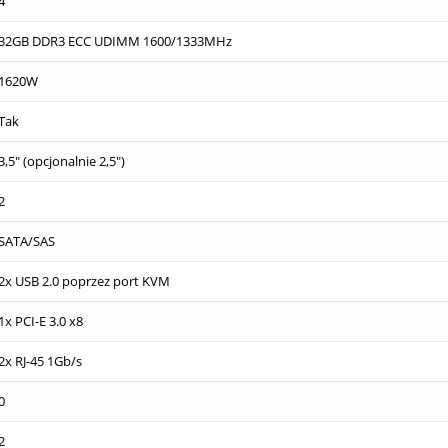
4
32GB DDR3 ECC UDIMM 1600/1333MHz
1620W
Tak
3,5" (opcjonalnie 2,5")
2
SATA/SAS
2x USB 2.0 poprzez port KVM
1x PCI-E 3.0 x8
2x RJ-45 1Gb/s
0
2