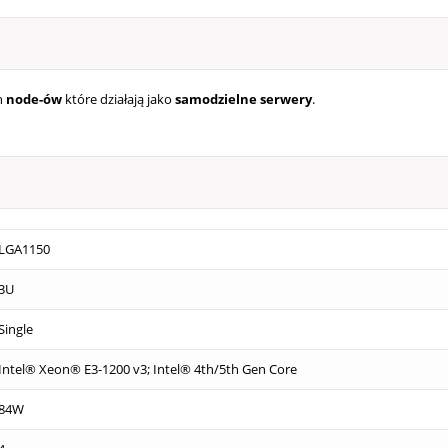
h
node-ów
które działają jako
samodzielne serwery
.
LGA1150
3U
Single
Intel® Xeon® E3-1200 v3; Intel® 4th/5th Gen Core
84W