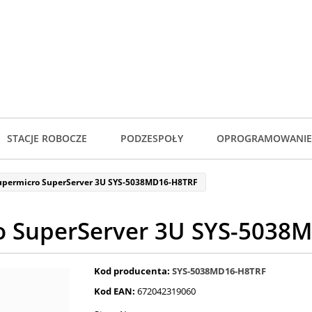
STACJE ROBOCZE
PODZESPOŁY
OPROGRAMOWANIE
upermicro SuperServer 3U SYS-5038MD16-H8TRF
o SuperServer 3U SYS-5038
Kod producenta:
SYS-5038MD16-H8TRF
Kod EAN:
672042319060