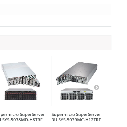
permicro SuperServer
Supermicro SuperServer
Supermic
U SYS-5038MD-H8TRF
3U SYS-5039MC-H12TRF
3U SYS-