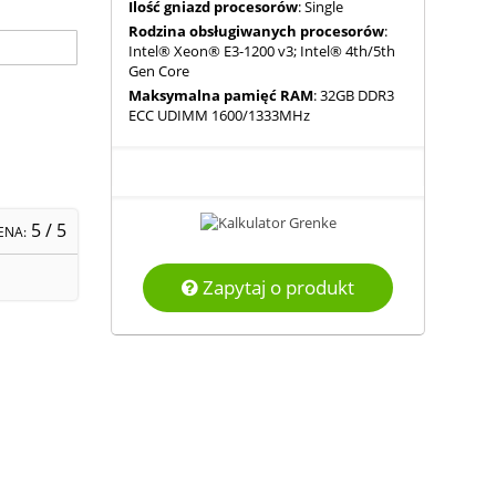
Ilość gniazd procesorów
: Single
Rodzina obsługiwanych procesorów
:
Intel® Xeon® E3-1200 v3; Intel® 4th/5th
Gen Core
Maksymalna pamięć RAM
: 32GB DDR3
ECC UDIMM 1600/1333MHz
5
/ 5
ENA:
Zapytaj o produkt