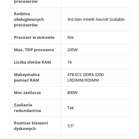
procesorów
Rodzina
obsługiwanych
3rd Gen Intel® Xeon® Scalable
procesorów
Procesor w zestawie
Nie
Max. TDP procesora
205W
Liczba slotów RAM
16
Maksymalna
4TB ECC DDR4-3200:
pamięć RAM
LRDIMM/RDIMM
Moc zasilacza
800W
Zasilanie
Tak
redundantne
Rozmiar kieszeni
3.5"
dyskowych