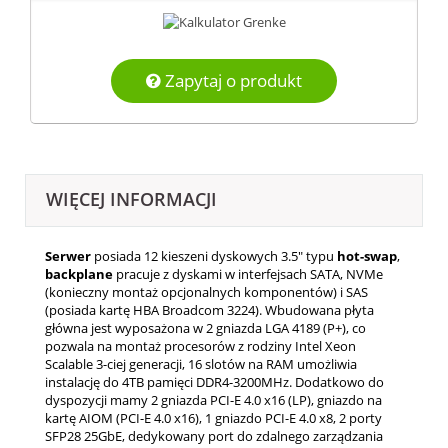
Zapytaj o produkt
WIĘCEJ INFORMACJI
Serwer
posiada 12 kieszeni dyskowych 3.5" typu
hot-swap
,
backplane
pracuje z dyskami w interfejsach SATA, NVMe
(konieczny montaż opcjonalnych komponentów) i SAS
(
posiada kartę HBA
Broadcom 3224).
Wbudowana płyta
główna jest wyposażona w 2 gniazda LGA 4189 (P+), co
pozwala na montaż procesorów z rodziny Intel Xeon
Scalable 3-ciej generacji, 16 slotów na RAM umożliwia
instalację do 4TB pamięci DDR4-3200MHz. Dodatkowo do
dyspozycji mamy 2 gniazda PCI-E 4.0 x16 (LP), gniazdo na
kartę AIOM (PCI-E 4.0 x16), 1 gniazdo PCI-E 4.0 x8, 2 porty
SFP28 25GbE, dedykowany port do zdalnego zarządzania