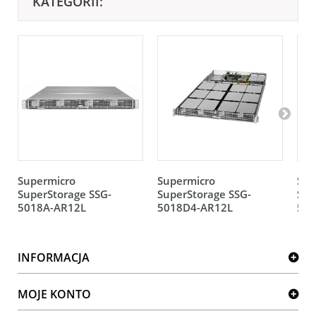
KATEGORII:
Supermicro
Supermicro
Sup
SuperStorage SSG-
SuperStorage SSG-
Sup
5018A-AR12L
5018D4-AR12L
501
INFORMACJA
MOJE KONTO