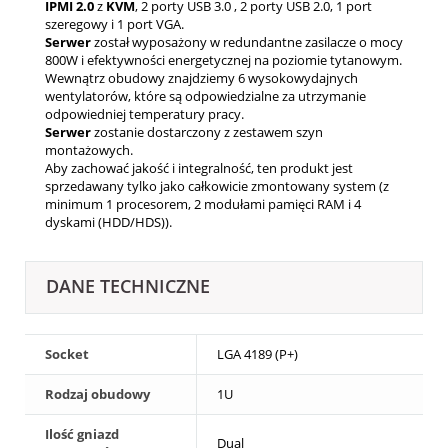
IPMI
2.0
z
KVM
, 2 porty USB 3.0 , 2 porty USB 2.0, 1 port
szeregowy i 1 port VGA.
Serwer
został wyposażony w redundantne zasilacze o mocy
800W i efektywności energetycznej na poziomie tytanowym.
Wewnątrz obudowy znajdziemy 6 wysokowydajnych
wentylatorów, które są odpowiedzialne za utrzymanie
odpowiedniej temperatury pracy.
Serwer
zostanie dostarczony z zestawem szyn
montażowych.
Aby zachować jakość i integralność, ten produkt jest
sprzedawany tylko jako całkowicie zmontowany system (z
minimum 1 procesorem, 2 modułami pamięci RAM i 4
dyskami (HDD/HDS)).
DANE TECHNICZNE
Socket
LGA 4189 (P+)
Rodzaj obudowy
1U
Ilość gniazd
Dual