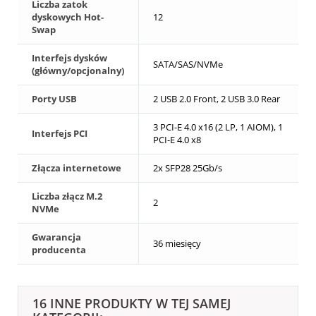
Liczba zatok
dyskowych Hot-
12
Swap
Interfejs dysków
SATA/SAS/NVMe
(główny/opcjonalny)
Porty USB
2 USB 2.0 Front, 2 USB 3.0 Rear
3 PCI-E 4.0 x16 (2 LP, 1 AIOM), 1
Interfejs PCI
PCI-E 4.0 x8
Złącza internetowe
2x SFP28 25Gb/s
Liczba złącz M.2
2
NVMe
Gwarancja
36 miesięcy
producenta
16 INNE PRODUKTY W TEJ SAMEJ