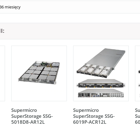
36 miesięcy
I:
Supermicro
Supermicro
S
SuperStorage SSG-
SuperStorage SSG-
Su
5018D8-AR12L
6019P-ACR12L
6