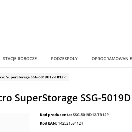
STACJE ROBOCZE
PODZESPOŁY
OPROGRAMOWANIE
cro SuperStorage SSG-5019D12-TR12P
cro SuperStorage SSG-5019D
Kod producenta:
SSG-5019D12-TR12P
Kod EAN:
142521534124