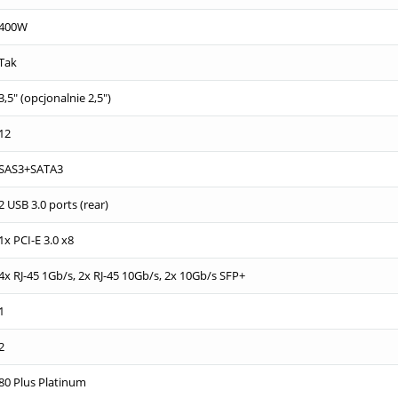
400W
Tak
3,5" (opcjonalnie 2,5")
12
SAS3+SATA3
2 USB 3.0 ports (rear)
1x PCI-E 3.0 x8
4x RJ-45 1Gb/s, 2x RJ-45 10Gb/s, 2x 10Gb/s SFP+
1
2
80 Plus Platinum