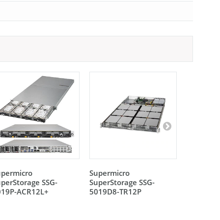
upermicro
Supermicro
Supermic
perStorage SSG-
SuperStorage SSG-
SuperSto
019P-ACR12L+
5019D8-TR12P
1029P-N