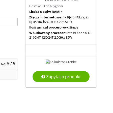
Dostawa: 3 do 6 tygodni
Liczba slotów RAM
: 4
Złącza internetowe
: 4x RJ-45 1Gb/s, 2x
RJ-45 10Gb/s, 2x 10Gb/s SFP+
Ilość gniazd procesorów
: Single
Wbudowany procesor
: Intel® Xeon® D-
2166NT 12C/24T 2,0GHz 85W
5
/ 5
ENA:
Zapytaj o produkt