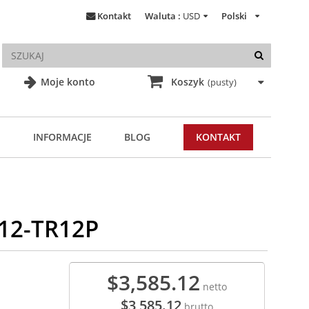
Kontakt
Waluta :
USD
Polski
Moje konto
Koszyk
(pusty)
INFORMACJE
BLOG
KONTAKT
12-TR12P
$3,585.12
netto
$3,585.12
brutto