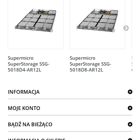
Supermicro
Supermicro
Sup
SuperStorage SSG-
SuperStorage SSG-
Sup
5018D4-AR12L
5018D8-AR12L
601
INFORMACJA
MOJE KONTO
BĄDŹ NA BIEŻĄCO