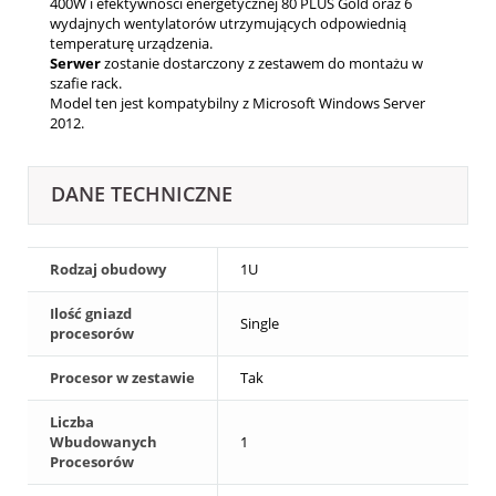
400W i efektywności energetycznej 80 PLUS Gold oraz 6
wydajnych wentylatorów utrzymujących odpowiednią
temperaturę urządzenia.
Serwer
zostanie dostarczony z zestawem do montażu w
szafie rack.
Model ten jest kompatybilny z Microsoft Windows Server
2012.
DANE TECHNICZNE
Rodzaj obudowy
1U
Ilość gniazd
Single
procesorów
Procesor w zestawie
Tak
Liczba
Wbudowanych
1
Procesorów