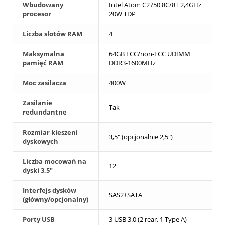
Wbudowany
Intel Atom C2750 8C/8T 2,4GHz
procesor
20W TDP
Liczba slotów RAM
4
Maksymalna
64GB ECC/non-ECC UDIMM
pamięć RAM
DDR3-1600MHz
Moc zasilacza
400W
Zasilanie
Tak
redundantne
Rozmiar kieszeni
3,5" (opcjonalnie 2,5")
dyskowych
Liczba mocowań na
12
dyski 3,5"
Interfejs dysków
SAS2+SATA
(główny/opcjonalny)
Porty USB
3 USB 3.0 (2 rear, 1 Type A)