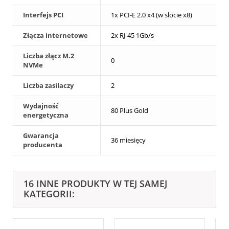
Interfejs PCI
1x PCI-E 2.0 x4 (w slocie x8)
Złącza internetowe
2x RJ-45 1Gb/s
Liczba złącz M.2
0
NVMe
Liczba zasilaczy
2
Wydajność
80 Plus Gold
energetyczna
Gwarancja
36 miesięcy
producenta
16 INNE PRODUKTY W TEJ SAMEJ
KATEGORII: