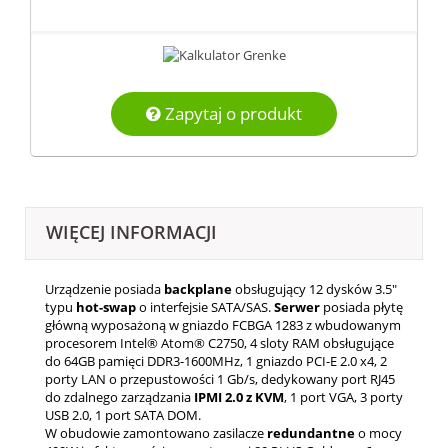
Zapytaj o produkt
WIĘCEJ INFORMACJI
Urządzenie posiada
backplane
obsługujący 12 dysków 3.5"
typu
hot-swap
o interfejsie SATA/SAS.
Serwer
posiada płytę
główną wyposażoną w gniazdo FCBGA 1283 z wbudowanym
procesorem Intel® Atom® C2750, 4 sloty RAM obsługujące
do 64GB pamięci DDR3-1600MHz, 1 gniazdo PCI-E 2.0 x4, 2
porty LAN o przepustowości 1 Gb/s, dedykowany port RJ45
do zdalnego zarządzania
IPMI 2.0 z KVM
, 1 port VGA, 3 porty
USB 2.0, 1 port SATA DOM.
W obudowie zamontowano zasilacze
redundantne
o mocy