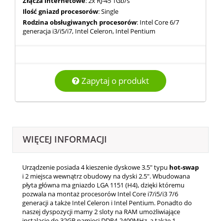
Złącza internetowe
: 2x RJ-45 1Gb/s
Ilość gniazd procesorów
: Single
Rodzina obsługiwanych procesorów
: Intel Core 6/7
generacja i3/i5/i7, Intel Celeron, Intel Pentium
Zapytaj o produkt
WIĘCEJ INFORMACJI
Urządzenie posiada 4 kieszenie dyskowe 3.5" typu
hot-swap
i 2 miejsca wewnątrz obudowy na dyski 2.5". Wbudowana
płyta główna ma gniazdo LGA 1151 (H4), dzięki któremu
pozwala na montaż procesorów Intel Core i7/i5/i3 7/6
generacji a także Intel Celeron i Intel Pentium. Ponadto do
naszej dyspozycji mamy 2 sloty na RAM umożliwiające
instalację do 32GB pamięci DDR4-2400MHz, a także 1