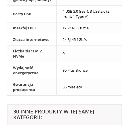
4 USB 3.0 (rear); 3 USB 2.0 (2
Porty USB
front; 1 Type A)
Interfejs PCI
1x PCI-E 3.0 x16
Złącza internetowe
2x RJ-45 1Gb/s
Liczba złącz M.2
0
NVMe
Wydajność
80 Plus Bronze
energetyczna
Gwarancja
36 miesięcy
producenta
30 INNE PRODUKTY W TEJ SAMEJ
KATEGORII: