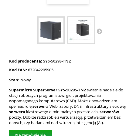
Kod producenta:
SYS-5029S-TN2
Kod EAN:
672042205905
Stan:
Nowy
Supermicro SuperServer SYS-5029S-TN2
świetnie nada się do
stacji roboczych programistów, gier, projektowania
wspomaganego komputerowo (CAD). Może z powodzeniem
spełniać rolę
serwera
Web, zapory, DNS, infrastruktury sieciowej,
serwera
klastrowego o minimalnych przestojach,
serwerów
poczty. Dobrze radzi sobie z wirtualizacją, przetwarzaniem baz
danych, czy badaniami nad sztuczną inteligencją (AI).
Na zamówienie