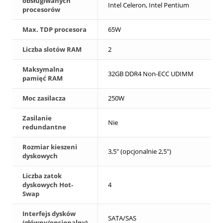
obsługiwanych
Intel Celeron, Intel Pentium
procesorów
Max. TDP procesora
65W
Liczba slotów RAM
2
Maksymalna
32GB DDR4 Non-ECC UDIMM
pamięć RAM
Moc zasilacza
250W
Zasilanie
Nie
redundantne
Rozmiar kieszeni
3,5" (opcjonalnie 2,5")
dyskowych
Liczba zatok
dyskowych Hot-
4
Swap
Interfejs dysków
SATA/SAS
(główny/opcjonalny)