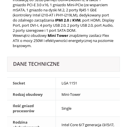
gniazdo PCI-E 3.0 x16, 1 gniazdo Mini-PCIe (ze wsparciem
mSATA, 1 gniazdo na dyski M.2, 2 porty RJ45 1 GbE
(kontrolery Intel i210-AT i PHY-i219LM), dedykowany port
do zdalnego zarządzania
IPMI 2.0
z
KVM
, port HDMI, Display
Port, port DVI-I, 4 porty USB 2.0, 2 porty USB 2.0, port Audio,
2 porty szeregowe i 1 port SATA DOM.
Wewnątrz obudowy
Mini Tower
znajdziemy zasilacz
Flex
ATX o mocy 250W i efektywności energetycznej na poziomie
brązowym.
DANE TECHNICZNE
Socket
LGA 1151
Rodzaj obudowy
Mini-Tower
Ilość gniazd
Single
procesorów
Rodzina
Intel Core 6/7 generacja i3/i5/i7,