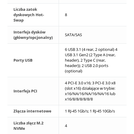
Liczba zatok
dyskowych Hot-
8
Swap
Interfejs dysków
SATA/SAS
(główny/opcjonalny)
6 USB 3.1 (4 rear, 2 optional) 4
USB 3.1 Gen2 (2 Type A (rear,
Porty USB
header), 2 Type C (rear,
header)); 2 USB 2.0 ports
(optional)
4 PCI-E 3.0 x16; 3 PCI-E 3.0 x8
(slot x16) działające w trybie:
Interfejs PCI
x16/NA/16/NA/16/NA/16 lub
x16/8/8/8/8/8/8
Złącza internetowe
1 RJ-45 1Gb/s; 1 RJ-45 10Gb/s
Liczba złącz M.2
4
NVMe