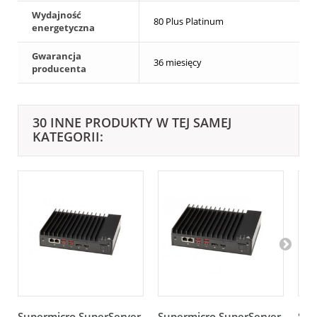
Wydajność
80 Plus Platinum
energetyczna
Gwarancja
36 miesięcy
producenta
30 INNE PRODUKTY W TEJ SAMEJ
KATEGORII:
Supermicro SuperServer
Supermicro SuperServer
Sup