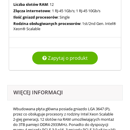
Liczba slotów RAM
: 12
Złącza internetowe
: 1 RJ-45 1Gb/s; 1 RJ-45 10Gb/s
Ilość gniazd procesorów
: Single
Rodzina obsługiwanych procesorów
: 1st/2nd Gen. Intel®
Xeon® Scalable
Zapytaj o produkt
WIĘCEJ INFORMACJI
Wbudowana płyta główna posiada gniazdo LGA 3647 (P),
przez co obsługuje procesory z rodziny Intel Xeon Scalable
2-giej generacji, 12 slotów na RAM umożliwiających montaż
do 3TB pamięci DDR4-2933MHz. Ponadto do dyspozycji
mamy 4 gniazda PCI-E 3.0 x16, 3 gniazda PCI-E 3.0 x8 (w x16),