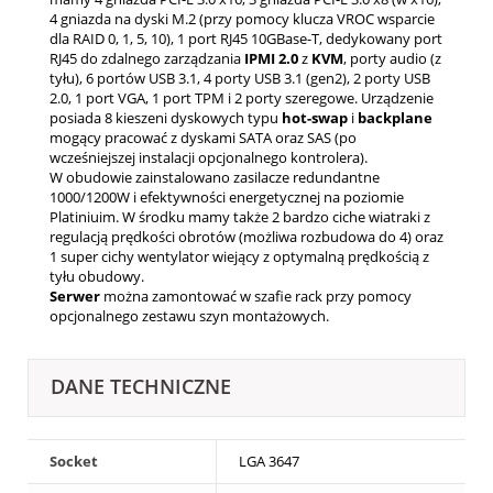
4 gniazda na dyski M.2 (przy pomocy klucza VROC wsparcie
dla RAID 0, 1, 5, 10), 1 port RJ45 10GBase-T, dedykowany port
RJ45 do zdalnego zarządzania
IPMI
2.0
z
KVM
, porty audio (z
tyłu), 6 portów USB 3.1, 4 porty USB 3.1 (gen2), 2 porty USB
2.0, 1 port VGA, 1 port TPM i 2 porty szeregowe. Urządzenie
posiada 8 kieszeni dyskowych typu
hot-swap
i
backplane
mogący pracować z dyskami SATA oraz SAS (po
wcześniejszej instalacji opcjonalnego kontrolera).
W obudowie zainstalowano zasilacze redundantne
1000/1200W i efektywności energetycznej na poziomie
Platiniuim. W środku mamy także 2 bardzo ciche wiatraki z
regulacją prędkości obrotów (możliwa rozbudowa do 4) oraz
1 super cichy wentylator wiejący z optymalną prędkością z
tyłu obudowy.
Serwer
można zamontować w szafie rack przy pomocy
opcjonalnego zestawu szyn montażowych.
DANE TECHNICZNE
Socket
LGA 3647