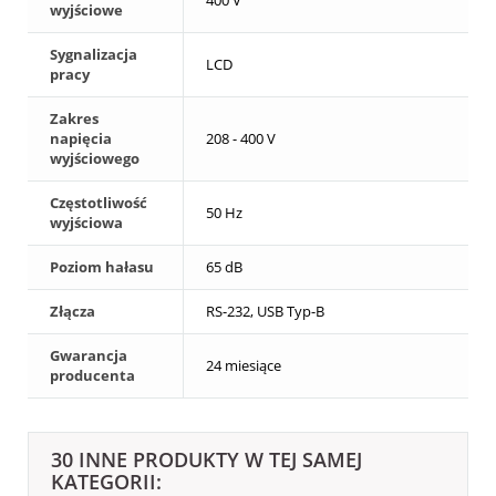
400 V
wyjściowe
Sygnalizacja
LCD
pracy
Zakres
napięcia
208 - 400 V
wyjściowego
Częstotliwość
50 Hz
wyjściowa
Poziom hałasu
65 dB
Złącza
RS-232, USB Typ-B
Gwarancja
24 miesiące
producenta
30 INNE PRODUKTY W TEJ SAMEJ
KATEGORII: