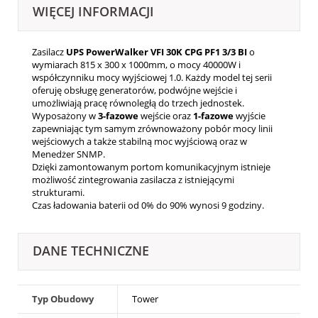
WIĘCEJ INFORMACJI
Zasilacz
UPS PowerWalker VFI 30K CPG PF1 3/3 BI
o
wymiarach 815 x 300 x 1000mm, o mocy 40000W i
współczynniku mocy wyjściowej 1.0. Każdy model tej serii
oferuję obsługę generatorów, podwójne wejście i
umożliwiają pracę równoległą do trzech jednostek.
Wyposażony w
3-fazowe
wejście oraz
1-fazowe
wyjście
zapewniając tym samym zrównoważony pobór mocy linii
wejściowych a także stabilną moc wyjściową oraz w
Menedżer SNMP.
Dzięki zamontowanym portom komunikacyjnym istnieje
możliwość zintegrowania zasilacza z istniejącymi
strukturami.
Czas ładowania baterii od 0% do 90% wynosi 9 godziny.
DANE TECHNICZNE
Typ Obudowy
Tower