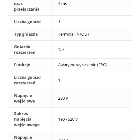
czas
4 ms
przełączania
Liczba gniazd
1
Typ gniazda
Terminal IN/OUT
Gniazdo
Tak
rozszerzeń
Funkcje
Awaryjne wyłączenie (EPO)
Liczba gniazd
1
rozszerzeń
Napięcie
230 V
wejściowe
Zakres
napięcia
190 - 520 V
wejściowego
Napięcie