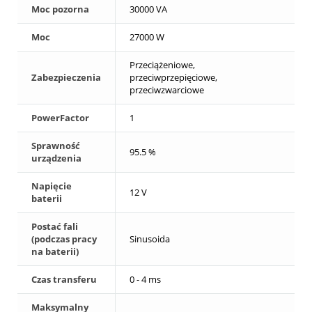
Moc pozorna
30000 VA
Moc
27000 W
Przeciążeniowe,
Zabezpieczenia
przeciwprzepięciowe,
przeciwzwarciowe
PowerFactor
1
Sprawność
95.5 %
urządzenia
Napięcie
12 V
baterii
Postać fali
(podczas pracy
Sinusoida
na baterii)
Czas transferu
0 - 4 ms
Maksymalny