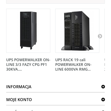
UPS POWERWALKER ON-
UPS RACK 19 cali
UP
LINE 3/3 FAZY CPG PF1
POWERWALKER ON-
LIN
30KVA....
LINE 6000VA RMG...
200
INFORMACJA
MOJE KONTO