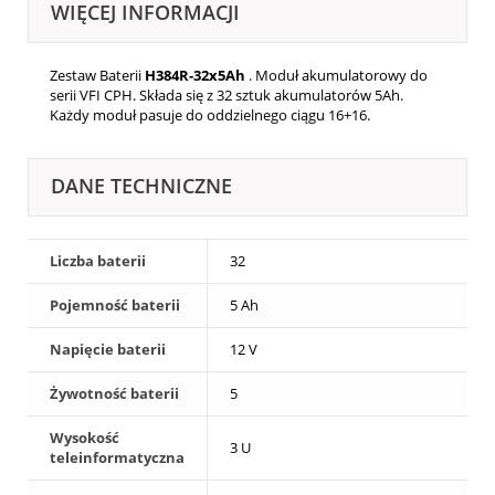
WIĘCEJ INFORMACJI
Zestaw Baterii
H384R-32x5Ah
. Moduł akumulatorowy do
serii VFI CPH. Składa się z 32 sztuk akumulatorów 5Ah.
Każdy moduł pasuje do oddzielnego ciągu 16+16.
DANE TECHNICZNE
Liczba baterii
32
Pojemność baterii
5 Ah
Napięcie baterii
12 V
Żywotność baterii
5
Wysokość
3 U
teleinformatyczna