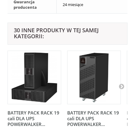
Gwarancja
24 miesiące
producenta
30 INNE PRODUKTY W TEJ SAMEJ
KATEGORII:
BATTERY PACK RACK 19
BATTERY PACK RACK 19
BAT
cali DLA UPS
cali DLA UPS
cal
POWERWALKER...
POWERWALKER...
POW