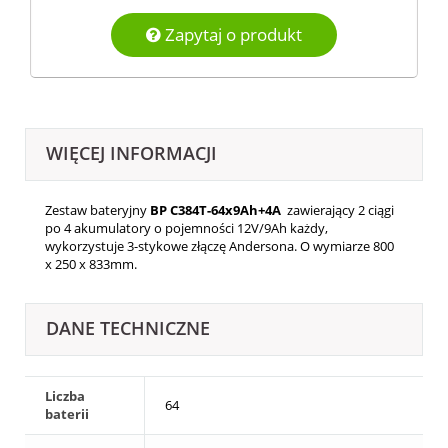
Zapytaj o produkt
WIĘCEJ INFORMACJI
Zestaw bateryjny
BP C384T-64x9Ah+4A
zawierający 2 ciągi
po 4 akumulatory o pojemności 12V/9Ah każdy,
wykorzystuje 3-stykowe złączę Andersona. O wymiarze 800
x 250 x 833mm.
DANE TECHNICZNE
Liczba
64
baterii