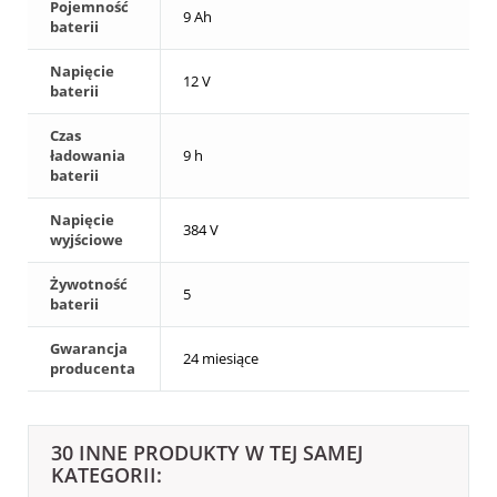
Pojemność
9 Ah
baterii
Napięcie
12 V
baterii
Czas
ładowania
9 h
baterii
Napięcie
384 V
wyjściowe
Żywotność
5
baterii
Gwarancja
24 miesiące
producenta
30 INNE PRODUKTY W TEJ SAMEJ
KATEGORII: