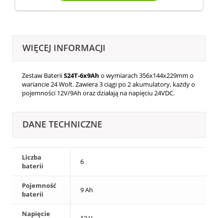
WIĘCEJ INFORMACJI
Zestaw Baterii
S24T-6x9Ah
o wymiarach
356x144x229
mm o
wariancie 24 Wolt. Zawiera 3 ciągi po 2 akumulatory, każdy o
pojemności 12V/9Ah oraz działają na napięciu 24VDC.
DANE TECHNICZNE
Liczba
6
baterii
Pojemność
9 Ah
baterii
Napięcie