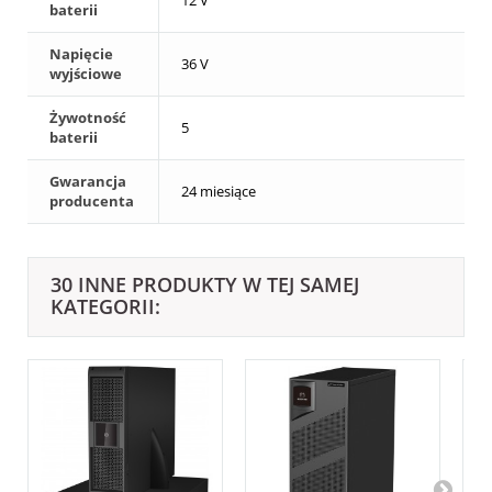
12 V
baterii
Napięcie
36 V
wyjściowe
Żywotność
5
baterii
Gwarancja
24 miesiące
producenta
30 INNE PRODUKTY W TEJ SAMEJ
KATEGORII: