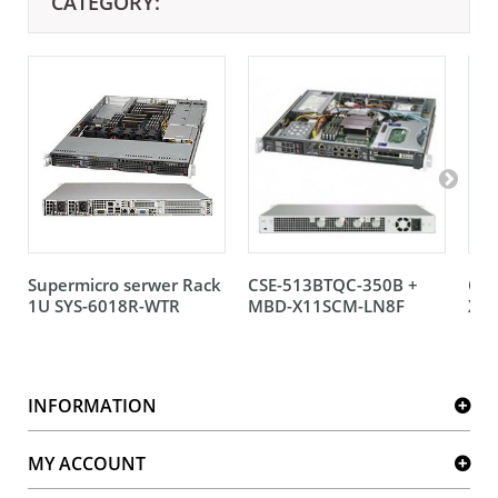
CATEGORY:
Supermicro serwer Rack
CSE-513BTQC-350B +
CSE
1U SYS-6018R-WTR
MBD-X11SCM-LN8F
X11
INFORMATION
MY ACCOUNT