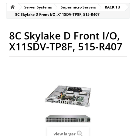
Server Systems
Supermicro Servers
RACK 1U
8C Skylake D Front I/O, X11SDV-TP8F, 515-R407
8C Skylake D Front I/O,
X11SDV-TP8F, 515-R407
View larger