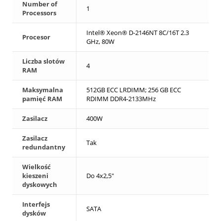
Number of
1
Processors
Intel® Xeon® D-2146NT 8C/16T 2.3
Procesor
GHz, 80W
Liczba slotów
4
RAM
Maksymalna
512GB ECC LRDIMM; 256 GB ECC
pamięć RAM
RDIMM DDR4-2133MHz
Zasilacz
400W
Zasilacz
Tak
redundantny
Wielkość
kieszeni
Do 4x2,5"
dyskowych
Interfejs
SATA
dysków