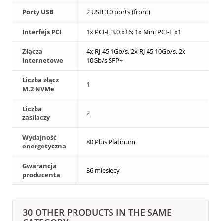
Porty USB
2 USB 3.0 ports (front)
Interfejs PCI
1x PCI-E 3.0 x16; 1x Mini PCI-E x1
Złącza
4x RJ-45 1Gb/s, 2x RJ-45 10Gb/s, 2x
internetowe
10Gb/s SFP+
Liczba złącz
1
M.2 NVMe
Liczba
2
zasilaczy
Wydajność
80 Plus Platinum
energetyczna
Gwarancja
36 miesięcy
producenta
30 OTHER PRODUCTS IN THE SAME