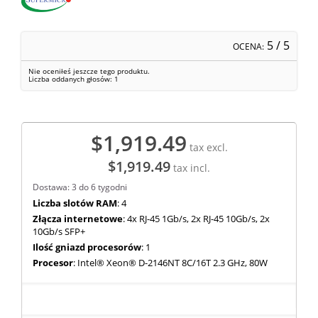
5
/ 5
OCENA:
Nie oceniłeś jeszcze tego produktu.
Liczba oddanych głosów:
1
$1,919.49
tax excl.
$1,919.49
tax incl.
Dostawa: 3 do 6 tygodni
Liczba slotów RAM
: 4
Złącza internetowe
: 4x RJ-45 1Gb/s, 2x RJ-45 10Gb/s, 2x
10Gb/s SFP+
Ilość gniazd procesorów
: 1
Procesor
: Intel® Xeon® D-2146NT 8C/16T 2.3 GHz, 80W