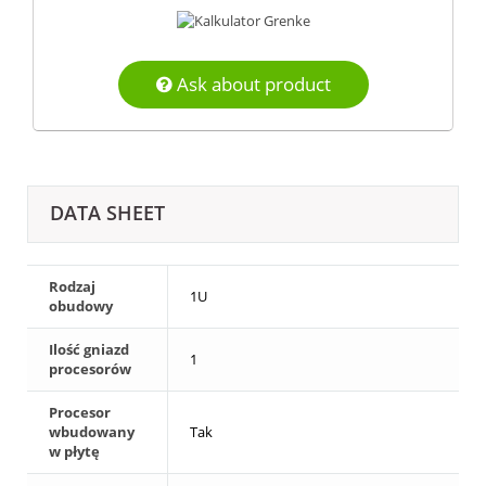
Ask about product
DATA SHEET
Rodzaj
1U
obudowy
Ilość gniazd
1
procesorów
Procesor
wbudowany
Tak
w płytę