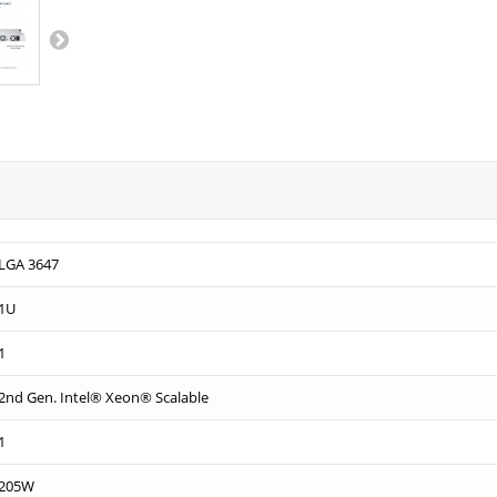
LGA 3647
1U
1
2nd Gen. Intel® Xeon® Scalable
1
205W