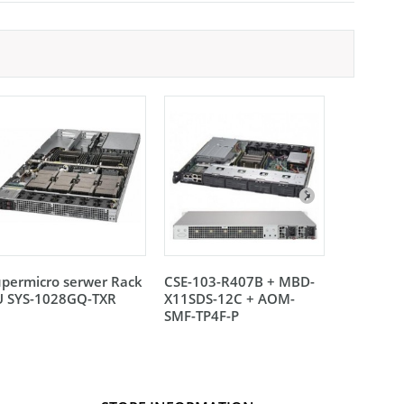
permicro serwer Rack
CSE-103-R407B + MBD-
CSE-103-
U SYS-1028GQ-TXR
X11SDS-12C + AOM-
X11SDS-14
SMF-TP4F-P