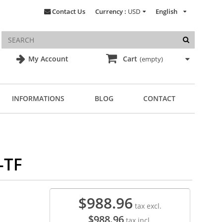
Contact Us
Currency :
USD
English
My Account
Cart
(empty)
INFORMATIONS
BLOG
CONTACT
-TF
$988.96
tax excl.
$988.96
tax incl.