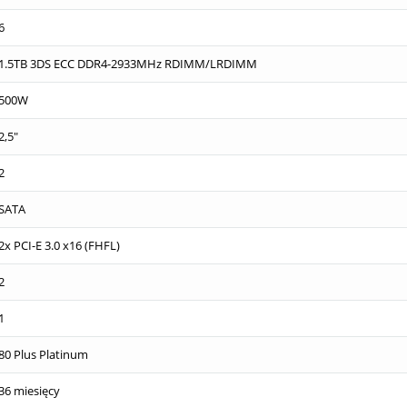
6
1.5TB 3DS ECC DDR4-2933MHz RDIMM/LRDIMM
500W
2,5"
2
SATA
2x PCI-E 3.0 x16 (FHFL)
2
1
80 Plus Platinum
36 miesięcy