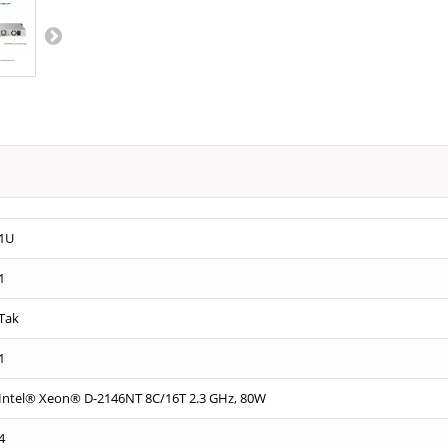
1U
1
Tak
1
Intel® Xeon® D-2146NT 8C/16T 2.3 GHz, 80W
4