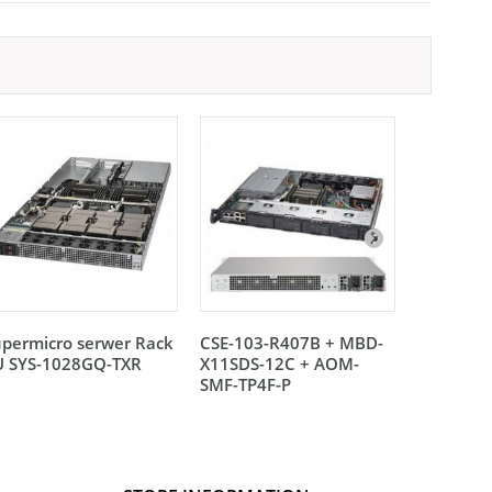
permicro serwer Rack
CSE-103-R407B + MBD-
CSE-103-
U SYS-1028GQ-TXR
X11SDS-12C + AOM-
X11SDS-14
SMF-TP4F-P