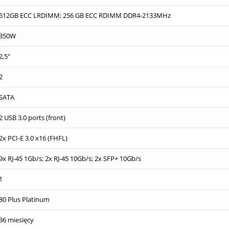
512GB ECC LRDIMM; 256 GB ECC RDIMM DDR4-2133MHz
350W
2,5"
2
SATA
2 USB 3.0 ports (front)
2x PCI-E 3.0 x16 (FHFL)
9x RJ-45 1Gb/s; 2x RJ-45 10Gb/s; 2x SFP+ 10Gb/s
1
80 Plus Platinum
36 miesięcy