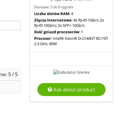
Dostawa: 3 do 6 tygodni
Liczba slotów RAM
: 4
Złącza internetowe
: 9x RJ-45 1Gb/s; 2x
RJ-45 10Gb/s; 2x SFP+ 10Gb/s
Ilość gniazd procesorów
: 1
Procesor
: Intel® Xeon® D-2146NT 8C/16T
2.3 GHz, 80W
5
/ 5
ENA:
Ask about product