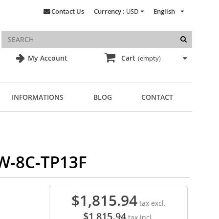
Contact Us
Currency :
USD
English
My Account
Cart
(empty)
INFORMATIONS
BLOG
CONTACT
W-8C-TP13F
$1,815.94
tax excl.
$1,815.94
tax incl.