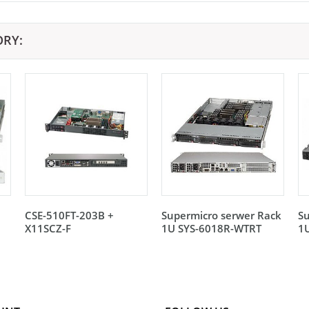
ORY:
CSE-510FT-203B +
Supermicro serwer Rack
Su
X11SCZ-F
1U SYS-6018R-WTRT
1