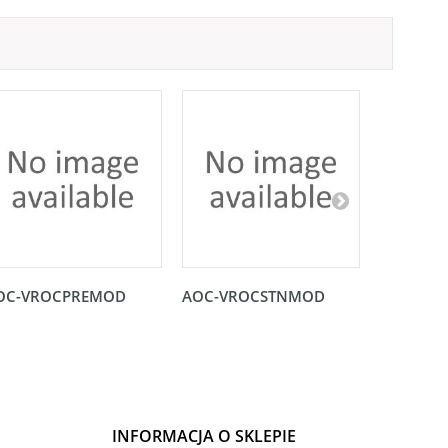
OC-VROCPREMOD
AOC-VROCSTNMOD
Karta no
PCI-E 3.0
INFORMACJA O SKLEPIE