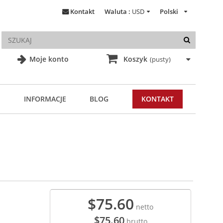
Kontakt
Waluta :
USD
Polski
Moje konto
Koszyk
(pusty)
INFORMACJE
BLOG
KONTAKT
$75.60
netto
$75.60
brutto