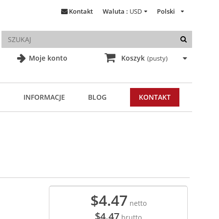
Kontakt
Waluta :
USD
Polski
Moje konto
Koszyk
(pusty)
INFORMACJE
BLOG
KONTAKT
$4.47
netto
$4.47
brutto