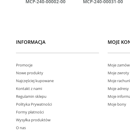
MCP-240-00002-00
MCP-240-00031-00
INFORMACJA
MOJE KO
Promocje
Moje zamówi
Nowe produkty
Moje zwroty
Najczęściej kupowane
Moje rachun
Kontakt z nami
Moje adresy
Regulamin sklepu
Moje informa
Polityka Prywatności
Moje bony
Formy płatności
Wysyłka produktów
O nas