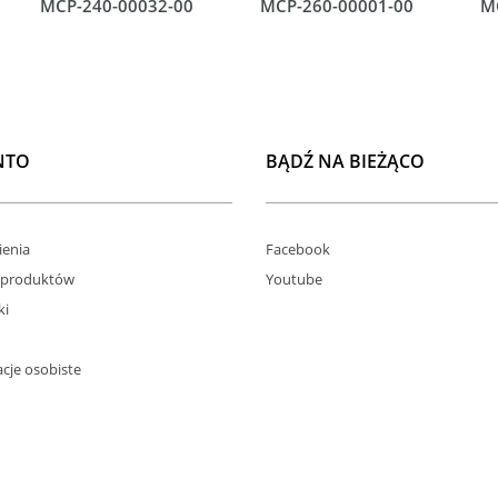
MCP-240-00032-00
MCP-260-00001-00
M
NTO
BĄDŹ NA BIEŻĄCO
enia
Facebook
 produktów
Youtube
ki
cje osobiste