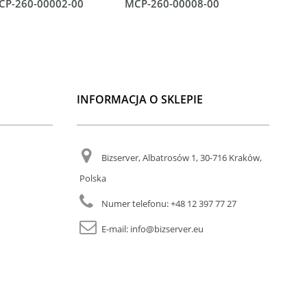
CP-260-00002-00
MCP-260-00008-00
MCP-260
INFORMACJA O SKLEPIE
Bizserver, Albatrosów 1, 30-716 Kraków,
Polska
Numer telefonu:
+48 12 397 77 27
E-mail:
info@bizserver.eu