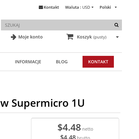
Kontakt
Waluta :
USD
Polski
Moje konto
Koszyk
(pusty)
INFORMACJE
BLOG
KONTAKT
dów Supermicro 1U
$4.48
netto
$4.48
brutto