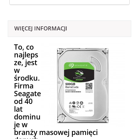
WIĘCEJ INFORMACJI
To, co
najleps
ze, jest
w
środku.
Firma
Seagate
od 40
lat
dominu
je w
branży masowej pamięci