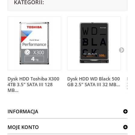
KATEGORII:
Dysk HDD Toshiba X300
Dysk HDD WD Black 500
Dys
4TB 3.5" SATA III 128
GB 2.5" SATA III 32 MB...
3.5
MB...
720
INFORMACJA
MOJE KONTO