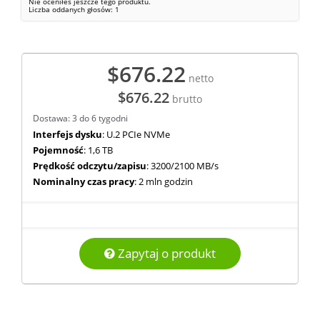
Nie oceniłeś jeszcze tego produktu.
Liczba oddanych głosów:
1
$676.22
netto
$676.22
brutto
Dostawa: 3 do 6 tygodni
Interfejs dysku
: U.2 PCIe NVMe
Pojemność
: 1,6 TB
Prędkość odczytu/zapisu
: 3200/2100 MB/s
Nominalny czas pracy
: 2 mln godzin
Zapytaj o produkt