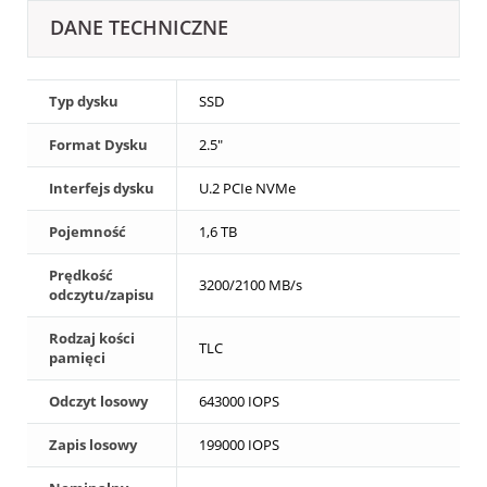
DANE TECHNICZNE
Typ dysku
SSD
Format Dysku
2.5"
Interfejs dysku
U.2 PCIe NVMe
Pojemność
1,6 TB
Prędkość
3200/2100 MB/s
odczytu/zapisu
Rodzaj kości
TLC
pamięci
Odczyt losowy
643000 IOPS
Zapis losowy
199000 IOPS