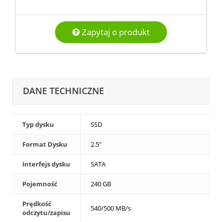
Zapytaj o produkt
DANE TECHNICZNE
Typ dysku
SSD
Format Dysku
2.5"
Interfejs dysku
SATA
Pojemność
240 GB
Prędkość
540/500 MB/s
odczytu/zapisu