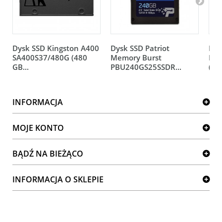
Dysk SSD Kingston A400
Dysk SSD Patriot
Dys
SA400S37/480G (480
Memory Burst
PLU
GB...
PBU240GS25SSDR...
(240
INFORMACJA
MOJE KONTO
BĄDŹ NA BIEŻĄCO
INFORMACJA O SKLEPIE