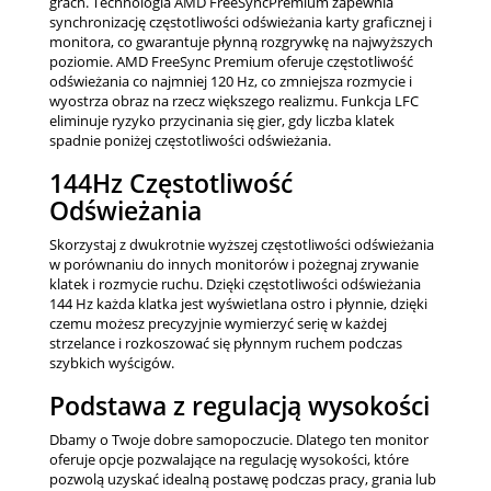
grach. Technologia AMD FreeSyncPremium zapewnia
synchronizację częstotliwości odświeżania karty graficznej i
monitora, co gwarantuje płynną rozgrywkę na najwyższych
poziomie. AMD FreeSync Premium oferuje częstotliwość
odświeżania co najmniej 120 Hz, co zmniejsza rozmycie i
wyostrza obraz na rzecz większego realizmu. Funkcja LFC
eliminuje ryzyko przycinania się gier, gdy liczba klatek
spadnie poniżej częstotliwości odświeżania.
144Hz Częstotliwość
Odświeżania
Skorzystaj z dwukrotnie wyższej częstotliwości odświeżania
w porównaniu do innych monitorów i pożegnaj zrywanie
klatek i rozmycie ruchu. Dzięki częstotliwości odświeżania
144 Hz każda klatka jest wyświetlana ostro i płynnie, dzięki
czemu możesz precyzyjnie wymierzyć serię w każdej
strzelance i rozkoszować się płynnym ruchem podczas
szybkich wyścigów.
Podstawa z regulacją wysokości
Dbamy o Twoje dobre samopoczucie. Dlatego ten monitor
oferuje opcje pozwalające na regulację wysokości, które
pozwolą uzyskać idealną postawę podczas pracy, grania lub