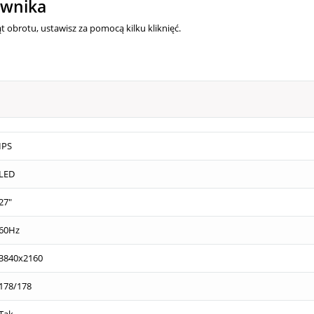
ownika
t obrotu, ustawisz za pomocą kilku kliknięć.
IPS
LED
27"
60Hz
3840x2160
178/178
Tak