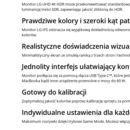
Monitor LG UHD 4K HDR może przekonwertować standardową tr
luminancję treści SDR, zapewniając jakość zbliżoną do HDR.
Prawdziwe kolory i szeroki kąt pa
Monitor LG IPS odznacza się wyjątkową dokładnością odwzorowa
kolorów.
Realistyczne doświadczenia wizua
Minimalistyczny ekran ze smukłą ramką z trzech stron i techn
Jednolity interfejs ułatwiający kon
Monitor podłącza się za pomocą złącza USB Type-C™, które jes
MacBooka bądź inne urządzenie przenośne o mocy do 60 W.
Gotowy do kalibracji
Zoptymalizuj jakość kolorów poprzez kalibrację sprzętu za p
Indywidualne ustawienia dla każd
Maksimum rozrywki dzięki trybowi Game Mode. Możesz włączyć 