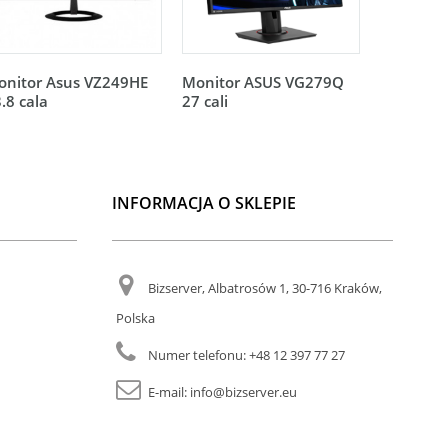
onitor Asus VZ249HE
Monitor ASUS VG279Q
Monitor 
.8 cala
27 cali
27 cali
INFORMACJA O SKLEPIE
Bizserver, Albatrosów 1, 30-716 Kraków,
Polska
Numer telefonu:
+48 12 397 77 27
E-mail:
info@bizserver.eu