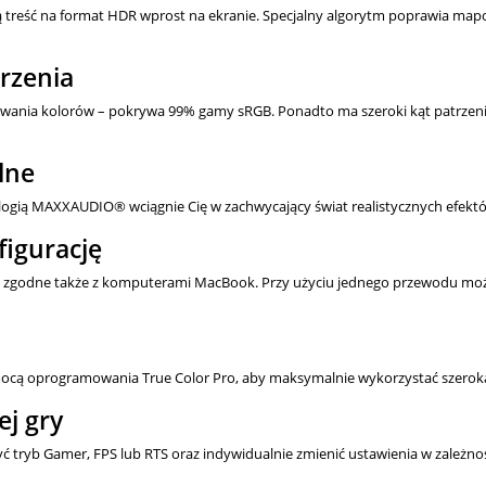
eść na format HDR wprost na ekranie. Specjalny algorytm poprawia mapo
trzenia
nia kolorów – pokrywa 99% gamy sRGB. Ponadto ma szeroki kąt patrzenia, dz
lne
ologią MAXXAUDIO® wciągnie Cię w zachwycający świat realistycznych efekt
figurację
t zgodne także z komputerami MacBook. Przy użyciu jednego przewodu można
omocą oprogramowania True Color Pro, aby maksymalnie wykorzystać szerok
ej gry
tryb Gamer, FPS lub RTS oraz indywidualnie zmienić ustawienia w zależnoś