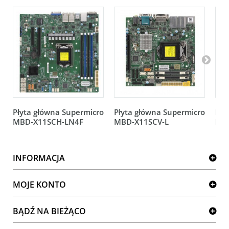
Płyta główna Supermicro
Płyta główna Supermicro
Pły
MBD-X11SCH-LN4F
MBD-X11SCV-L
MB
INFORMACJA
MOJE KONTO
BĄDŹ NA BIEŻĄCO