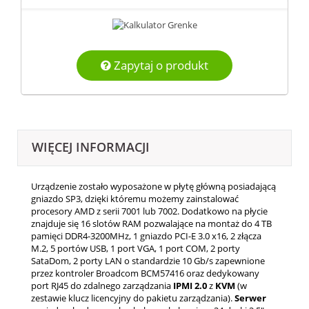
Zapytaj o produkt
WIĘCEJ INFORMACJI
Urządzenie zostało wyposażone w płytę główną posiadającą
gniazdo SP3, dzięki któremu możemy zainstalować
procesory AMD z serii 7001 lub 7002. Dodatkowo na płycie
znajduje się 16 slotów RAM pozwalające na montaż do 4 TB
pamięci DDR4-3200MHz, 1 gniazdo PCI-E 3.0 x16, 2 złącza
M.2, 5 portów USB, 1 port VGA, 1 port COM, 2 porty
SataDom, 2 porty LAN o standardzie 10 Gb/s zapewnione
przez kontroler Broadcom BCM57416 oraz dedykowany
port RJ45 do zdalnego zarządzania
IPMI 2.0
z
KVM
(w
zestawie klucz licencyjny do pakietu zarządzania).
Serwer