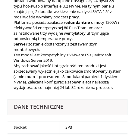
posiada wbudowany backplane obsługujący 24 dyski 2,5"
typu
hot-swap
o interfejsie U.2 NVMe. Na tylnym panelu
znajdują się 2 dodatkowe kieszenie na dyski SATA 2.5" z
możliwością wymiany podczas pracy.
Platforma posiada zasilacze
redundantne
o mocy 1200W i
efektywności energetycznej 80 Plus Titanium oraz
zainstalowane trzy wydajne wentylatory utrzymujące
odpowiednią temperaturę pracy.
Serwer
zostanie dostarczony z zestawem szyn
montażowych.
Ten model jest kompatybilny z VMware ESXi, Microsoft
Windows Server 2019.
Aby zachować jakość i integralność, ten produkt jest
sprzedawany wyłącznie jako całkowicie zmontowany system
(z minimum 1 procesorem, 8 modułami pamięci, 1 dyskiem
NVMe). Zalecana konfiguracja zapewniająca najlepszą
wydajność to co najmniej 24 lub 32 rdzenie na procesor.
DANE TECHNICZNE
Socket
SP3