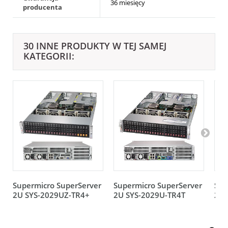
36 miesięcy
producenta
30 INNE PRODUKTY W TEJ SAMEJ
KATEGORII:
Supermicro SuperServer
Supermicro SuperServer
Sup
2U SYS-2029UZ-TR4+
2U SYS-2029U-TR4T
2U 