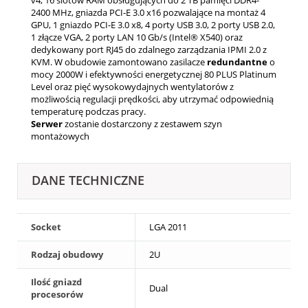
2400 MHz, gniazda PCI-E 3.0 x16 pozwalające na montaż 4
GPU, 1 gniazdo PCI-E 3.0 x8, 4 porty USB 3.0, 2 porty USB 2.0,
1 złącze VGA, 2 porty LAN 10 Gb/s (Intel® X540) oraz
dedykowany port RJ45 do zdalnego zarządzania IPMI 2.0 z
KVM. W obudowie zamontowano zasilacze
redundantne
o
mocy 2000W i efektywności energetycznej 80 PLUS Platinum
Level oraz pięć wysokowydajnych wentylatorów z
możliwością regulacji prędkości, aby utrzymać odpowiednią
temperaturę podczas pracy.
Serwer
zostanie dostarczony z zestawem szyn
montażowych
DANE TECHNICZNE
Socket
LGA 2011
Rodzaj obudowy
2U
Ilość gniazd
Dual
procesorów