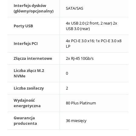
Interfejs dysków
SATA/SAS
(główny/opcjonalny)
4x USB 2.0 (2 front, 2 rear) 2x
Porty USB
USB 3.0 (rear)
4x PCI-E 3.0 x16; 1x PCI-E 3.0 x8
Interfejs PCI
LP
Złącza internetowe
2x RJ-45 10Gb/s
Liczba złącz M.2
0
NVMe
Liczba zasilaczy
2
Wydajność
80 Plus Platinum
energetyczna
Gwarancja
36 miesięcy
producenta