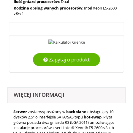
Ilość gniazd procesorów
: Dual
Rodzina obsługiwanych procesorów
: Intel Xeon E5-2600
v3/v4
Zapytaj o produkt
WIĘCEJ INFORMACJI
Serwer
został wyposażony w
backplane
obsługujący 10
dysków 2.5" o interfejsie SATA/SAS typu
hot-swap
. Płyta
główna posiada dwa gniazda R3 (LGA 2011) umożliwiające
instalację procesorów z serii Intel® Xeon® E5-2600 v3 lub
v4, 16 slotów RAM obsługujących do 2 TB pamięci DDR4-