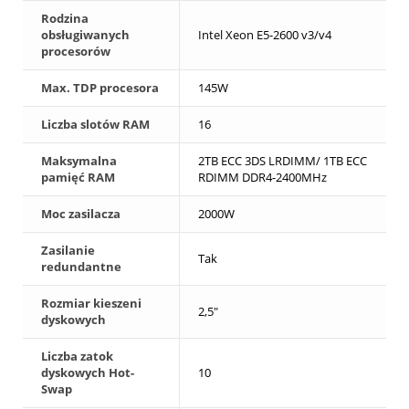
Rodzina
obsługiwanych
Intel Xeon E5-2600 v3/v4
procesorów
Max. TDP procesora
145W
Liczba slotów RAM
16
Maksymalna
2TB ECC 3DS LRDIMM/ 1TB ECC
pamięć RAM
RDIMM DDR4-2400MHz
Moc zasilacza
2000W
Zasilanie
Tak
redundantne
Rozmiar kieszeni
2,5"
dyskowych
Liczba zatok
dyskowych Hot-
10
Swap