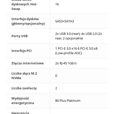
dyskowych Hot-
16
Swap
Interfejs dysków
SAS3+SATA3
(główny/opcjonalny)
2x USB 3.0 (rear); 4x USB 2.0 (2x
Porty USB
rear, 2 opcjonalnie
1 PCI-E 3.0 x16 6 PCI-E 3.0 x8
Interfejs PCI
(Low-profile AOC)
Złącza internetowe
2x RJ-45 1Gb/s
Liczba złącz M.2
0
NVMe
Liczba zasilaczy
2
Wydajność
80 Plus Platinum
energetyczna
Gwarancja