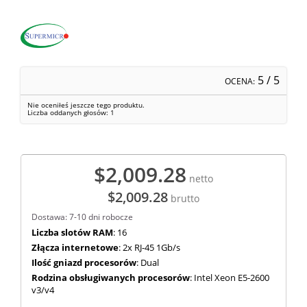
5
/ 5
OCENA:
Nie oceniłeś jeszcze tego produktu.
Liczba oddanych głosów:
1
$2,009.28
netto
$2,009.28
brutto
Dostawa: 7-10 dni robocze
Liczba slotów RAM
: 16
Złącza internetowe
: 2x RJ-45 1Gb/s
Ilość gniazd procesorów
: Dual
Rodzina obsługiwanych procesorów
: Intel Xeon E5-2600
v3/v4