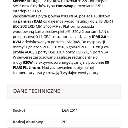
Serwer
obsługuje 8 dysków o rozmiarze 2.5", interfejsie
SAS3 oraz 8 dysków typu
Hot-swap
o rozmiarze 2.5" i
interfejsie SATA3.
Zainstalowana płyta główna X10DRH-C posiada 16 slotów
na
pamięci RAM
co daje możliwość instalacji do 2 TB DDR4
ECC 3DS LRDIMM 2400 MHz . Platforma posiada
wbudowaną kartę sieciową Intel® i350 z 2 portami LAN o
przepustowości 1 GB/s, oraz port zarządzający
IPMI 2.0 +
KVM
z dedykowanym portem LAN RJ45. Do dyspozycji
mamy: 1 gniazdo PCI-E 3.0 x16, 6 gniazd PCI-E 3.0 x8 (Low
profile AOC), 2 porty USB 3.0, 4 porty USB 2.0, 1 port VGA.
W serwerze zastosowano zasilacze redundantne o
mocy
920W
i efektywności energetycznej na poziomie
80
PLUS Platinum
. Nad zachowaniem optymalnej
temperatury pracy czuwają 3 wydajne wentylatory.
DANE TECHNICZNE
Socket
LGA 2011
Rodzaj obudowy
2U