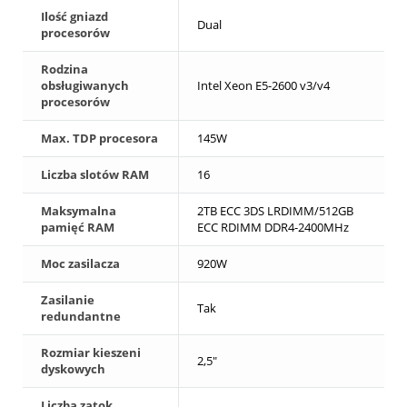
Ilość gniazd
Dual
procesorów
Rodzina
obsługiwanych
Intel Xeon E5-2600 v3/v4
procesorów
Max. TDP procesora
145W
Liczba slotów RAM
16
Maksymalna
2TB ECC 3DS LRDIMM/512GB
pamięć RAM
ECC RDIMM DDR4-2400MHz
Moc zasilacza
920W
Zasilanie
Tak
redundantne
Rozmiar kieszeni
2,5"
dyskowych
Liczba zatok