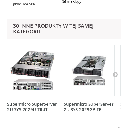
36 miesięcy
producenta
30 INNE PRODUKTY W TEJ SAMEJ
KATEGORII:
Supermicro SuperServer
Supermicro SuperServer
Sup
2U SYS-2029U-TR4T
2U SYS-2029GP-TR
2U 