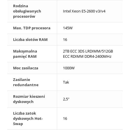
Rodzina
obsługiwanych
Intel Xeon E5-2600 v3/v4
procesorów
Max. TDP procesora
145W
Liczba slotów RAM
16
Maksymalna
2TB ECC 3DS LRDIMM/512GB
pamięć RAM
ECC RDIMM DDR4-2400MHz
Moc zasilacza
1000W
Zasilanie
Tak
redundantne
Rozmiar kieszeni
2,5"
dyskowych
Liczba zatok
dyskowych Hot-
16
Swap