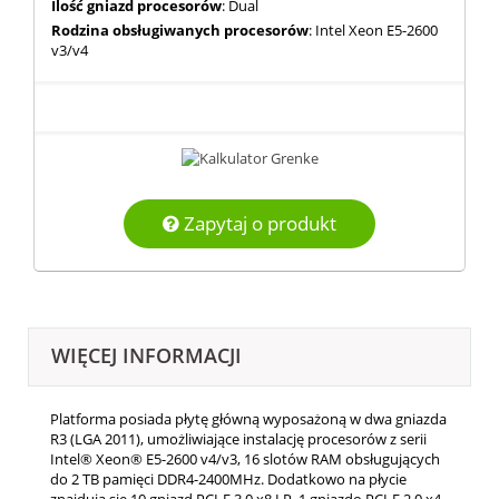
Ilość gniazd procesorów
: Dual
Rodzina obsługiwanych procesorów
: Intel Xeon E5-2600
v3/v4
Zapytaj o produkt
WIĘCEJ INFORMACJI
Platforma posiada płytę główną wyposażoną w dwa gniazda
R3 (LGA 2011), umożliwiające instalację procesorów z serii
Intel® Xeon® E5-2600 v4/v3, 16 slotów RAM obsługujących
do 2 TB pamięci DDR4-2400MHz. Dodatkowo na płycie
znajdują się 10 gniazd PCI-E 3.0 x8 LP, 1 gniazdo PCI-E 2.0 x4