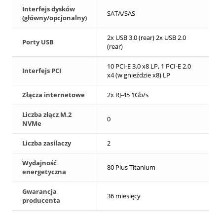
Interfejs dysków
SATA/SAS
(główny/opcjonalny)
2x USB 3.0 (rear) 2x USB 2.0
Porty USB
(rear)
10 PCI-E 3.0 x8 LP, 1 PCI-E 2.0
Interfejs PCI
x4 (w gnieździe x8) LP
Złącza internetowe
2x RJ-45 1Gb/s
Liczba złącz M.2
0
NVMe
Liczba zasilaczy
2
Wydajność
80 Plus Titanium
energetyczna
Gwarancja
36 miesięcy
producenta