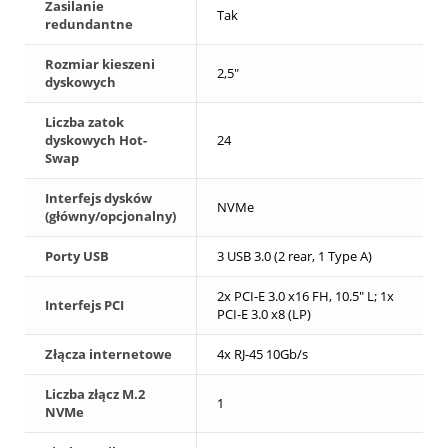
Zasilanie
Tak
redundantne
Rozmiar kieszeni
2,5"
dyskowych
Liczba zatok
dyskowych Hot-
24
Swap
Interfejs dysków
NVMe
(główny/opcjonalny)
Porty USB
3 USB 3.0 (2 rear, 1 Type A)
2x PCI-E 3.0 x16 FH, 10.5" L; 1x
Interfejs PCI
PCI-E 3.0 x8 (LP)
Złącza internetowe
4x RJ-45 10Gb/s
Liczba złącz M.2
1
NVMe