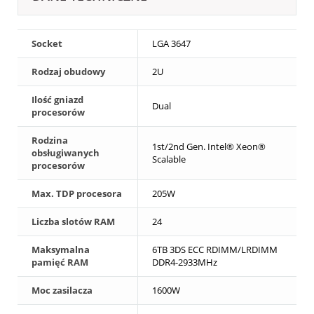
Socket
LGA 3647
Rodzaj obudowy
2U
Ilość gniazd
Dual
procesorów
Rodzina
1st/2nd Gen. Intel® Xeon®
obsługiwanych
Scalable
procesorów
Max. TDP procesora
205W
Liczba slotów RAM
24
Maksymalna
6TB 3DS ECC RDIMM/LRDIMM
pamięć RAM
DDR4-2933MHz
Moc zasilacza
1600W