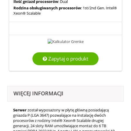
Ilość gniazd procesorów
: Dual
Rodzina obsługiwanych procesorów
: 1st/2nd Gen. Intel®
Xeon® Scalable
Zapytaj o produkt
WIĘCEJ INFORMACJI
Serwer
został wyposażony w płytę główną posiadającą
gniazda P (LGA 3647) pozwalające na instalację dwóch
procesorów z rodziny Intel® Xeon® Scalable drugiej
generacji, 24 sloty RAM umożliwiające montaż do 6 TB
pamięci DDR4-2933 MHz, 4 porty LAN o przepustowości 10