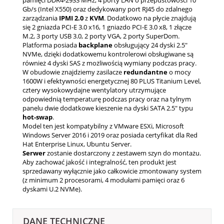
Gb/s (Intel X550) oraz dedykowany port RJ45 do zdalnego
zarządzania
IPMI 2.0
z
KVM
. Dodatkowo na płycie znajdują
się 2 gniazda PCI-E 3.0 x16, 1 gniazdo PCI-E 3.0 x8, 1 złącze
M.2, 3 porty USB 3.0, 2 porty VGA, 2 porty SuperDom.
Platforma posiada
backplane
obsługujący 24 dyski 2.5"
NVMe, dzięki dodatkowemu kontrolerowi obsługiwane są
również 4 dyski SAS z możliwością wymiany podczas pracy.
W obudowie znajdziemy zasilacze
redundantne
o mocy
1600W i efektywności energetycznej 80 PLUS Titanium Level,
cztery wysokowydajne wentylatory utrzymujące
odpowiednią temperaturę podczas pracy oraz na tylnym
panelu dwie dodatkowe kieszenie na dyski SATA 2.5" typu
hot-swap
.
Model ten jest kompatybilny z VMware ESXi, Microsoft
Windows Server 2016 i 2019 oraz posiada certyfikat dla Red
Hat Enterprise Linux, Ubuntu Server.
Serwer
zostanie dostarczony z zestawem szyn do montażu.
Aby zachować jakość i integralność, ten produkt jest
sprzedawany wyłącznie jako całkowicie zmontowany system
(z minimum 2 procesorami, 4 modułami pamięci oraz 6
dyskami U.2 NVMe).
DANE TECHNICZNE