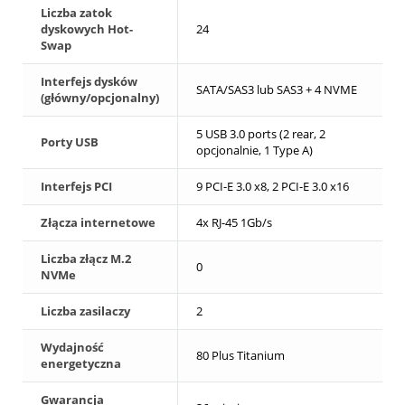
Liczba zatok
dyskowych Hot-
24
Swap
Interfejs dysków
SATA/SAS3 lub SAS3 + 4 NVME
(główny/opcjonalny)
5 USB 3.0 ports (2 rear, 2
Porty USB
opcjonalnie, 1 Type A)
Interfejs PCI
9 PCI-E 3.0 x8, 2 PCI-E 3.0 x16
Złącza internetowe
4x RJ-45 1Gb/s
Liczba złącz M.2
0
NVMe
Liczba zasilaczy
2
Wydajność
80 Plus Titanium
energetyczna
Gwarancja