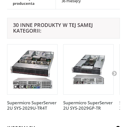
36 miesięcy
producenta
30 INNE PRODUKTY W TEJ SAMEJ
KATEGORII:
Supermicro SuperServer
Supermicro SuperServer
Sup
2U SYS-2029U-TR4T
2U SYS-2029GP-TR
2U 