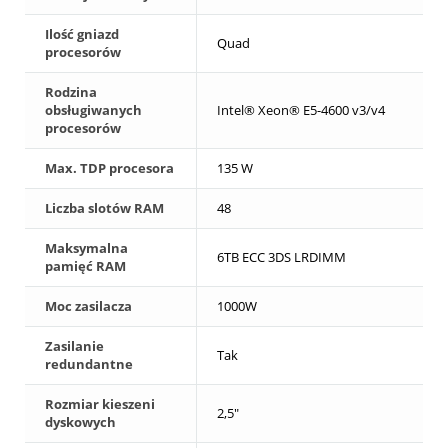
Ilość gniazd
Quad
procesorów
Rodzina
obsługiwanych
Intel® Xeon® E5-4600 v3/v4
procesorów
Max. TDP procesora
135 W
Liczba slotów RAM
48
Maksymalna
6TB ECC 3DS LRDIMM
pamięć RAM
Moc zasilacza
1000W
Zasilanie
Tak
redundantne
Rozmiar kieszeni
2,5"
dyskowych