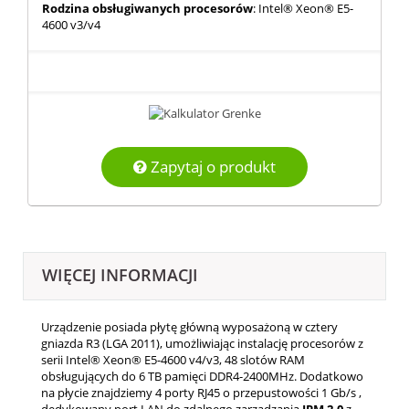
Rodzina obsługiwanych procesorów
: Intel® Xeon® E5-
4600 v3/v4
Zapytaj o produkt
WIĘCEJ INFORMACJI
Urządzenie posiada płytę główną wyposażoną w cztery
gniazda R3 (LGA 2011), umożliwiając instalację procesorów z
serii Intel® Xeon® E5-4600 v4/v3, 48 slotów RAM
obsługujących do 6 TB pamięci DDR4-2400MHz. Dodatkowo
na płycie znajdziemy 4 porty RJ45 o przepustowości 1 Gb/s ,
dedykowany port LAN do zdalnego zarządzania
IPM 2.0
z