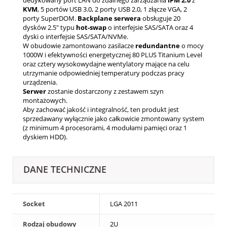
KVM
, 5 portów USB 3.0, 2 porty USB 2.0, 1 złącze VGA, 2
porty SuperDOM.
Backplane
serwera
obsługuje 20
dysków 2.5" typu
hot-swap
o interfejsie SAS/SATA oraz 4
dyski o interfejsie SAS/SATA/NVMe.
W obudowie zamontowano zasilacze
redundantne
o mocy
1000W i efektywności energetycznej 80 PLUS Titanium Level
oraz cztery wysokowydajne wentylatory mające na celu
utrzymanie odpowiedniej temperatury podczas pracy
urządzenia
.
Serwer
zostanie dostarczony z zestawem szyn
montażowych.
Aby zachować jakość i integralność, ten produkt jest
sprzedawany wyłącznie jako całkowicie zmontowany system
(z minimum 4 procesorami, 4 modułami pamięci oraz 1
dyskiem HDD).
DANE TECHNICZNE
Socket
LGA 2011
Rodzaj obudowy
2U