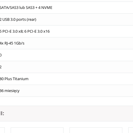
SATA/SAS3 lub SAS3 + 4 NVME
2 USB 3.0 ports (rear)
5 PCI-E 3.0 x8; 6 PCI-E 3.0 x16
4x RJ-45 1Gb/s
0
2
80 Plus Titanium
36 miesięcy
I: