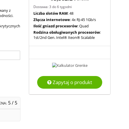
Dostawa: 3 do 6 tygodni
wany z
Liczba slotów RAM
: 48
odności.
Złącza internetowe
: 4x RJ-45 1Gb/s
 krytycznych
Ilość gniazd procesorów
: Quad
Rodzina obsługiwanych procesorów
:
1st/2nd Gen. Intel® Xeon® Scalable
Zapytaj o produkt
5
/ 5
ENA: