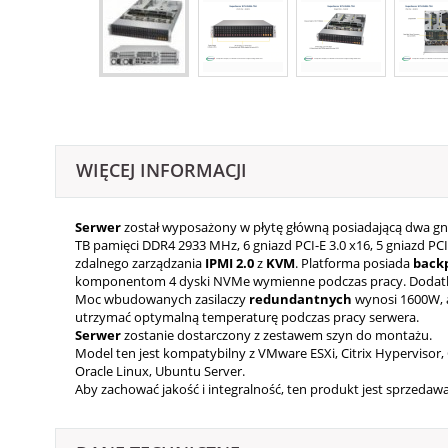
WIĘCEJ INFORMACJI
Serwer
został wyposażony w płytę główną posiadającą dwa gniaz
TB pamięci DDR4 2933 MHz, 6 gniazd PCI-E 3.0 x16, 5 gniazd PC
zdalnego zarządzania
IPMI 2.0
z
KVM
. Platforma posiada
back
komponentom 4 dyski NVMe wymienne podczas pracy. Dodatk
Moc wbudowanych zasilaczy
redundantnych
wynosi 1600W, a
utrzymać optymalną temperaturę podczas pracy serwera.
Serwer
zostanie dostarczony z zestawem szyn do montażu.
Model ten jest kompatybilny z VMware ESXi, Citrix Hypervisor, 
Oracle Linux, Ubuntu Server.
Aby zachować jakość i integralność, ten produkt jest sprzeda