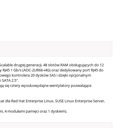
calable drugiej generacji, 48 slotów RAM obsługujących do 12
rty RJ45 1 Gb/s (AOC-2UR66-i4G) oraz dedykowany port RJ45 do
wego kontrolera 20 dysków SAS i dzięki opcjonalnym
SATA 2.5".
ją się cztery wysokowydajne wentylatory pozwalające
at dla Red Hat Enterprise Linux, SUSE Linux Enterprise Server,
i, 4 modułami pamięci oraz 1 dyskiem).