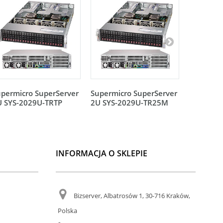
permicro SuperServer
Supermicro SuperServer
Supermic
U SYS-2029U-TRTP
2U SYS-2029U-TR25M
2U SYS-2
INFORMACJA O SKLEPIE
Bizserver, Albatrosów 1, 30-716 Kraków,
Polska