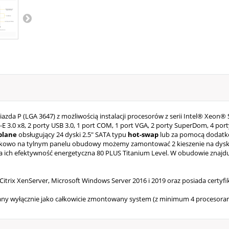
da P (LGA 3647) z możliwością instalacji procesorów z serii Intel® Xeon® S
I-E 3.0 x8, 2 porty USB 3.0, 1 port COM, 1 port VGA, 2 porty SuperDom, 4 po
plane
obsługujący 24 dyski 2.5" SATA typu
hot-swap
lub za pomocą dodatko
owo na tylnym panelu obudowy możemy zamontować 2 kieszenie na dyski 
 ich efektywność energetyczna 80 PLUS Titanium Level. W obudowie znajdu
Citrix XenServer, Microsoft Windows Server 2016 i 2019 oraz posiada certyfik
wany wyłącznie jako całkowicie zmontowany system (z minimum 4 procesoram