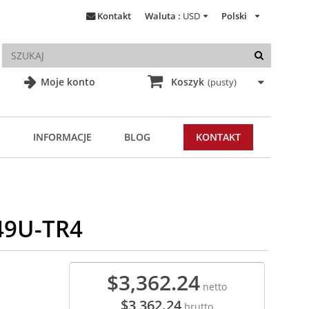
Kontakt
Waluta :
USD
Polski
Moje konto
Koszyk
(pusty)
INFORMACJE
BLOG
KONTAKT
49U-TR4
$3,362.24
netto
$3,362.24
brutto