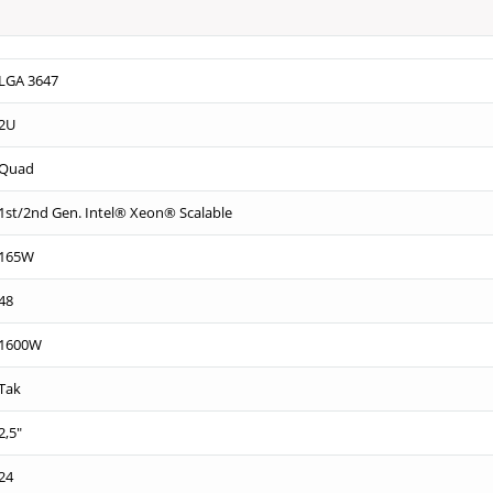
LGA 3647
2U
Quad
1st/2nd Gen. Intel® Xeon® Scalable
165W
48
1600W
Tak
2,5"
24