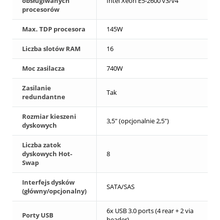
obsługiwanych
Intel Xeon E5-2600 v3/v4
procesorów
Max. TDP procesora
145W
Liczba slotów RAM
16
Moc zasilacza
740W
Zasilanie
Tak
redundantne
Rozmiar kieszeni
3,5" (opcjonalnie 2,5")
dyskowych
Liczba zatok
dyskowych Hot-
8
Swap
Interfejs dysków
SATA/SAS
(główny/opcjonalny)
6x USB 3.0 ports (4 rear + 2 via
Porty USB
header)