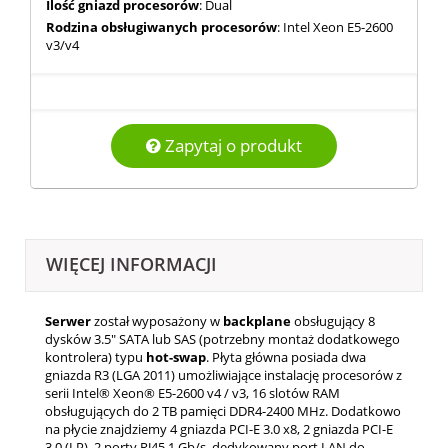
Ilość gniazd procesorów
: Dual
Rodzina obsługiwanych procesorów
: Intel Xeon E5-2600
v3/v4
Zapytaj o produkt
WIĘCEJ INFORMACJI
Serwer
został wyposażony w
backplane
obsługujący 8
dysków 3.5" SATA lub SAS (potrzebny montaż dodatkowego
kontrolera) typu
hot-swap
. Płyta główna posiada dwa
gniazda R3 (LGA 2011) umożliwiające instalację procesorów z
serii Intel® Xeon® E5-2600 v4 / v3, 16 slotów RAM
obsługujących do 2 TB pamięci DDR4-2400 MHz. Dodatkowo
na płycie znajdziemy 4 gniazda PCI-E 3.0 x8, 2 gniazda PCI-E
3.0 (LP), 2 porty RJ45 1 Gb/s, dedykowany port LAN do