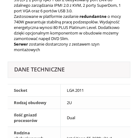
zdalnego zarządzania IPMI 2.0 z KVM, 2 porty SuperDom, 1
port VGA oraz 6 portów USB 3.0.
Zastosowane w platformie zasilanie
redundantne
o mocy
740W gwarantuje stabilną pracę podzespołów. Wydajność
energetyczna wynosi 80 PLUS Platinum Level. Dodatkowo
dzięki opcjonalnym komponentom w obudowie możemy
zamontować napęd DVD Slim.
Serwer
zostanie dostarczony z zestawem szyn
montażowych
DANE TECHNICZNE
Socket
LGA 2011
Rodzaj obudowy
2U
Ilość gniazd
Dual
procesorów
Rodzina