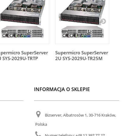
permicro SuperServer
Supermicro SuperServer
Supermic
U SYS-2029U-TRTP
2U SYS-2029U-TR25M
2U SYS-2
INFORMACJA O SKLEPIE
Bizserver, Albatrosów 1, 30-716 Kraków,
Polska
Numer telefonu:
+48 12 397 77 27