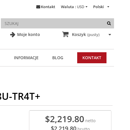
Kontakt
Waluta :
USD
Polski
Moje konto
Koszyk
(pusty)
INFORMACJE
BLOG
KONTAKT
8U-TR4T+
$2,219.80
netto
$2,219.80
brutto