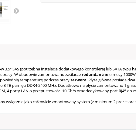
w 3.5" SAS (potrzebna instalacja dodatkowego kontrolera) lub SATA typu
ho
 pracy. W obudowie zamontowano zasilacze
redundantne
o mocy 1000W i
 odpowiednią temperaturę podczas pracy
serwera
. Płyta główna posiada dwa 
o 3 TB pamięci DDR4-2400 MHz. Dodatkowo na płycie zamontowano 1 gniazdo PC
DOM, 4 porty LAN o przepustowości 10 Gb/s oraz dedykowany port RJ45 do 
awany wyłącznie jako całkowicie zmontowany system (z minimum 2 procesora