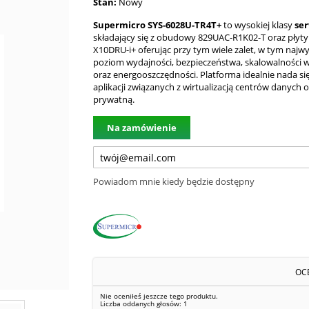
Stan:
Nowy
Supermicro SYS-6028U-TR4T+
to wysokiej klasy
se
składający się z obudowy 829UAC-R1K02-T oraz płyty
X10DRU-i+ oferując przy tym wiele zalet, w tym najw
poziom wydajności, bezpieczeństwa, skalowalności 
oraz energooszczędności. Platforma idealnie nada si
aplikacji związanych z wirtualizacją centrów danych
prywatną.
Na zamówienie
Powiadom mnie kiedy będzie dostępny
OC
Nie oceniłeś jeszcze tego produktu.
Liczba oddanych głosów:
1