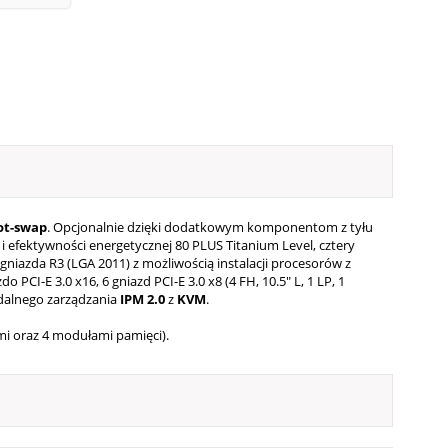
t-swap
. Opcjonalnie dzięki dodatkowym komponentom z tyłu
 efektywności energetycznej 80 PLUS Titanium Level, cztery
gniazda R3 (LGA 2011) z możliwością instalacji procesorów z
I-E 3.0 x16, 6 gniazd PCI-E 3.0 x8 (4 FH, 10.5" L, 1 LP, 1
zdalnego zarządzania
IPM 2.0
z
KVM
.
mi oraz 4 modułami pamięci).