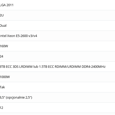
LGA 2011
2U
Dual
Intel Xeon E5-2600 v3/v4
160W
24
3TB ECC 3DS LRDIMM lub 1.5TB ECC RDIMM/LRDIMM DDR4-2400MHz
1000W
Tak
3,5" (opcjonalnie 2,5")
12