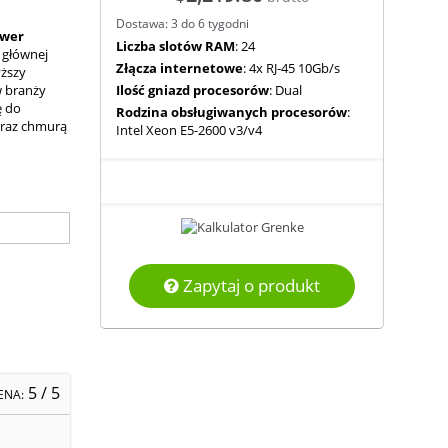
Dostawa: 3 do 6 tygodni
rwer
Liczba slotów RAM
: 24
 głównej
Złącza internetowe
: 4x RJ-45 10Gb/s
yższy
w branży
Ilość gniazd procesorów
: Dual
ę do
Rodzina obsługiwanych procesorów
:
 oraz chmurą
Intel Xeon E5-2600 v3/v4
Zapytaj o produkt
5
/ 5
ENA: