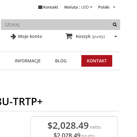
Kontakt
Waluta :
USD
Polski
Moje konto
Koszyk
(pusty)
INFORMACJE
BLOG
KONTAKT
8U-TRTP+
$2,028.49
netto
$2,028.49
brutto