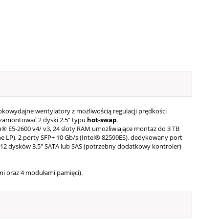
kowydajne wentylatory z możliwością regulacji prędkości
amontować 2 dyski 2.5" typu
hot-swap
.
n® E5-2600 v4/ v3, 24 sloty RAM umożliwiające montaż do 3 TB
ne LP), 2 porty SFP+ 10 Gb/s (
Intel® 82599ES)
,
dedykowany port
12 dysków 3.5" SATA lub SAS (potrzebny dodatkowy kontroler)
mi oraz 4 modułami pamięci).