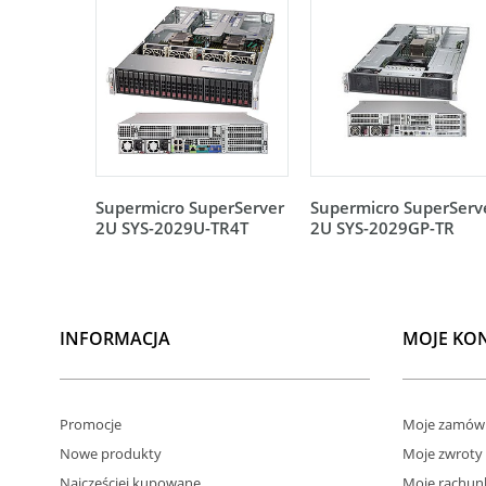
Supermicro SuperServer
Supermicro SuperServ
2U SYS-2029U-TR4T
2U SYS-2029GP-TR
INFORMACJA
MOJE KO
Promocje
Moje zamówi
Nowe produkty
Moje zwroty
Najczęściej kupowane
Moje rachun