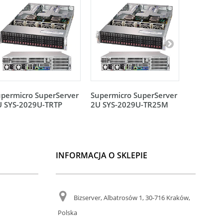
permicro SuperServer
Supermicro SuperServer
Supermic
U SYS-2029U-TRTP
2U SYS-2029U-TR25M
2U SYS-2
INFORMACJA O SKLEPIE
Bizserver, Albatrosów 1, 30-716 Kraków,
Polska