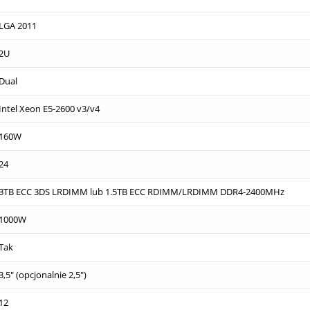
LGA 2011
2U
Dual
Intel Xeon E5-2600 v3/v4
160W
24
3TB ECC 3DS LRDIMM lub 1.5TB ECC RDIMM/LRDIMM DDR4-2400MHz
1000W
Tak
3,5" (opcjonalnie 2,5")
12