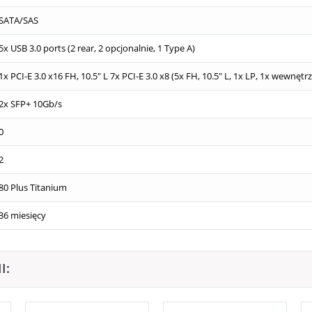
SATA/SAS
5x USB 3.0 ports (2 rear, 2 opcjonalnie, 1 Type A)
1x PCI-E 3.0 x16 FH, 10.5" L 7x PCI-E 3.0 x8 (5x FH, 10.5" L, 1x LP, 1x wewnętr
2x SFP+ 10Gb/s
0
2
80 Plus Titanium
36 miesięcy
I: