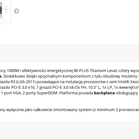
 1000W i efektywności energetycznej 80 PLUS Titanium Level, cztery wyso
a
. Dodatkowo dzięki opcjonalnym komponentom z tyłu obudowy możemy z
zda R3 (LGA 2011) pozwalające na instalację procesorów z serii Intel® Xeo
azdo PCI-E 3.0 x16, 7 gniazd
PCI-E 3.0 x8 (5x FH, 10.5" L, 1x LP, 1x wewnętrz
0, 1 port VGA, 2 porty SuperDOM. Platforma posiada
backplane
obsługujący 
awany wyłącznie jako całkowicie zmontowany system (z minimum 2 procesora