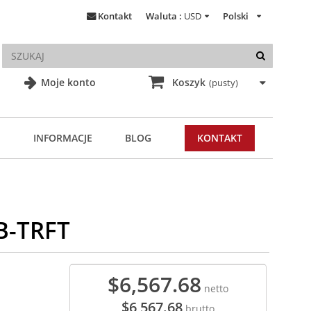
Kontakt
Waluta :
USD
Polski
Moje konto
Koszyk
(pusty)
INFORMACJE
BLOG
KONTAKT
B-TRFT
$6,567.68
netto
$6,567.68
brutto