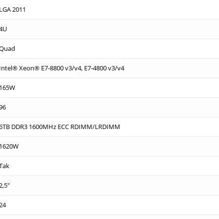
LGA 2011
4U
Quad
Intel® Xeon® E7-8800 v3/v4, E7-4800 v3/v4
165W
96
6TB DDR3 1600MHz ECC RDIMM/LRDIMM
1620W
Tak
2,5"
24