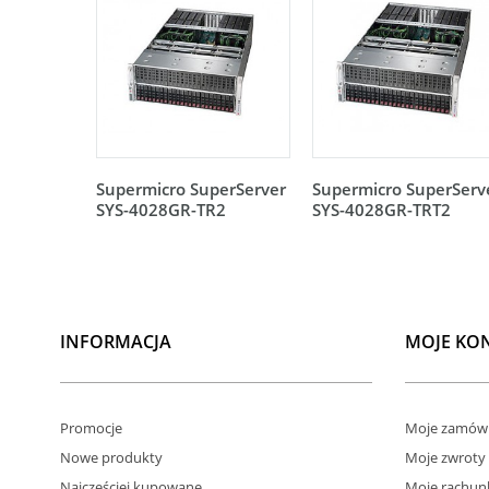
Supermicro SuperServer
Supermicro SuperServ
SYS-4028GR-TR2
SYS-4028GR-TRT2
INFORMACJA
MOJE KO
Promocje
Moje zamówi
Nowe produkty
Moje zwroty
Najczęściej kupowane
Moje rachun