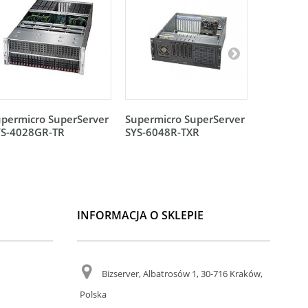
permicro SuperServer
Supermicro SuperServer
Supermic
YS-4028GR-TR
SYS-6048R-TXR
SYS-4028
INFORMACJA O SKLEPIE
Bizserver, Albatrosów 1, 30-716 Kraków,
Polska