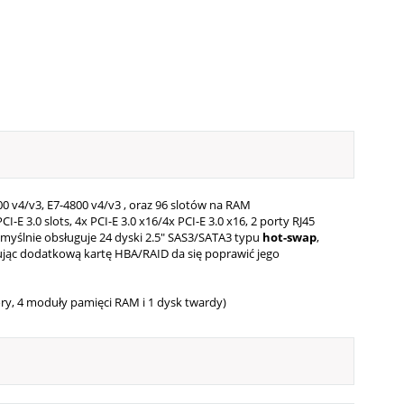
00 v4/v3, E7-4800 v4/v3 , oraz 96 slotów na RAM
E 3.0 slots, 4x PCI-E 3.0 x16/4x PCI-E 3.0 x16, 2 porty RJ45
yślnie obsługuje 24 dyski 2.5" SAS3/SATA3 typu
hot-swap
,
jąc dodatkową kartę HBA/RAID da się poprawić jego
ry, 4 moduły pamięci RAM i 1 dysk twardy)