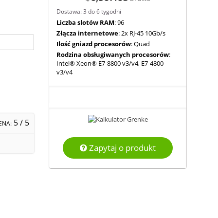
Dostawa: 3 do 6 tygodni
Liczba slotów RAM
: 96
Złącza internetowe
: 2x RJ-45 10Gb/s
Ilość gniazd procesorów
: Quad
Rodzina obsługiwanych procesorów
:
Intel® Xeon® E7-8800 v3/v4, E7-4800
v3/v4
5
/ 5
ENA:
Zapytaj o produkt