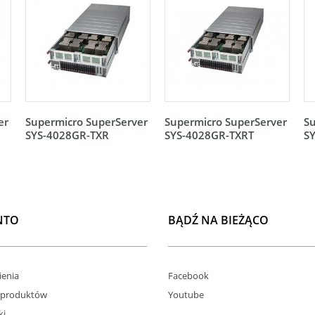
er
Supermicro SuperServer
Supermicro SuperServer
Su
SYS-4028GR-TXR
SYS-4028GR-TXRT
S
NTO
BĄDŹ NA BIEŻĄCO
enia
Facebook
 produktów
Youtube
ki