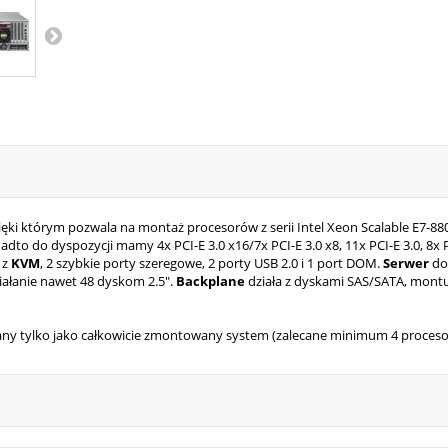
ięki którym pozwala na montaż procesorów z serii Intel Xeon Scalable E7-88
 do dyspozycji mamy 4x PCI-E 3.0 x16/7x PCI-E 3.0 x8, 11x PCI-E 3.0, 8x PCI-
z
KVM
, 2 szybkie porty szeregowe, 2 porty USB 2.0 i 1 port DOM.
Serwer
dom
łanie nawet 48 dyskom 2.5".
Backplane
działa z dyskami SAS/SATA, montu
wany tylko jako całkowicie zmontowany system (zalecane minimum 4 proceso